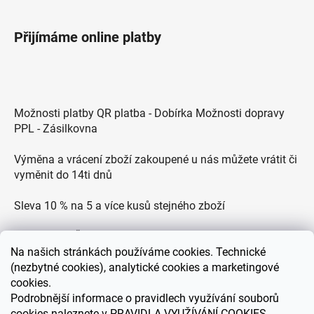
Přijímáme online platby
Možnosti platby QR platba - Dobírka Možnosti dopravy
PPL - Zásilkovna
Výměna a vrácení zboží zakoupené u nás můžete vrátit či
vyměnit do 14ti dnů
Sleva 10 % na 5 a více kusů stejného zboží
Doprava po ČR zdarma pro objednávky nad 2500 Kč
Na
našich stránkách používáme cookies. Technické
Zákaznická podpora každý všední den od 9.00 do 18.00
(nezbytné cookies), analytické cookies a marketingové
hodin
cookies.
Podrobnější informace o pravidlech využívání souborů
cookies naleznete v
PRAVIDLA VYUŽÍVÁNÍ COOKIES
.