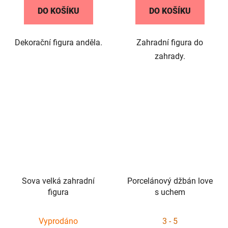
DO KOŠÍKU
DO KOŠÍKU
Dekorační figura anděla.
Zahradní figura do
zahrady.
Sova velká zahradní
Porcelánový džbán love
figura
s uchem
Průměrné
Vyprodáno
3 - 5
hodnocení