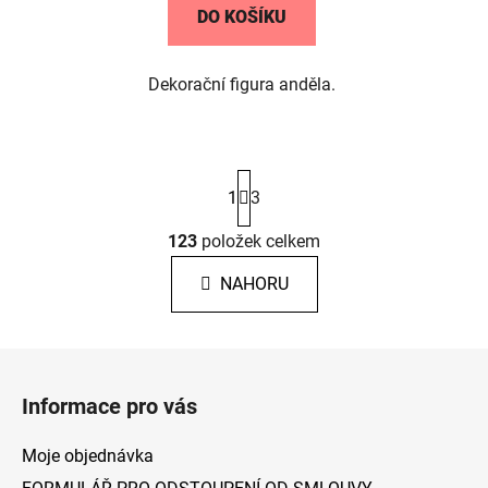
DO KOŠÍKU
Dekorační figura anděla.
S
1
3
t
r
á
123
položek celkem
O
n
v
k
NAHORU
l
o
á
v
á
d
Z
n
a
á
í
c
Informace pro vás
p
í
p
a
Moje objednávka
r
t