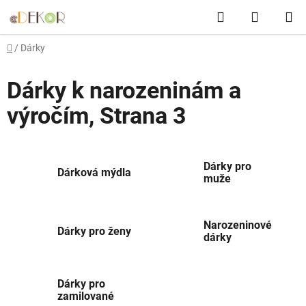
Přejít
Hledat
NÁKUP
na
obsah
KOŠÍK
Domů
/
Dárky
Dárky k narozeninám a
výročím
, Strana 3
Dárky pro
Dárková mýdla
muže
Narozeninové
Dárky pro ženy
dárky
Dárky pro
zamilované