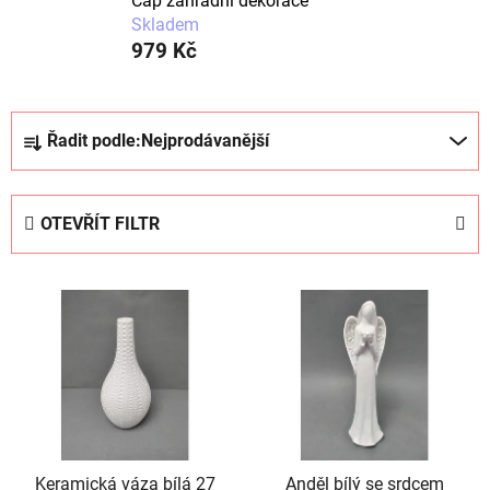
Čáp zahradní dekorace
Skladem
979 Kč
Ř
Řadit podle:
Nejprodávanější
a
z
e
OTEVŘÍT FILTR
n
í
V
p
ý
r
p
o
i
d
s
u
p
k
r
t
Keramická váza bílá 27
Anděl bílý se srdcem