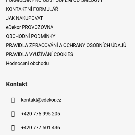
FORMULÁŘ PRO ODSTOUPENÍ OD SMLOUVY
v
í
k
KONTAKTNÍ FORMULÁŘ
y
JAK NAKUPOVAT
v
ý
eDekor PROVOZOVNA
p
OBCHODNÍ PODMÍNKY
i
PRAVIDLA ZPRACOVÁNÍ A OCHRANY OSOBNÍCH ÚDAJŮ
s
u
PRAVIDLA VYUŽÍVÁNÍ COOKIES
Hodnocení obchodu
Kontakt
kontakt
@
edekor.cz
+420 775 995 205
+420 777 601 436