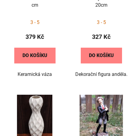
o
ů
cm
20cm
d
u
3 - 5
3 - 5
k
t
379 Kč
327 Kč
ů
DO KOŠÍKU
DO KOŠÍKU
Keramická váza
Dekorační figura anděla.