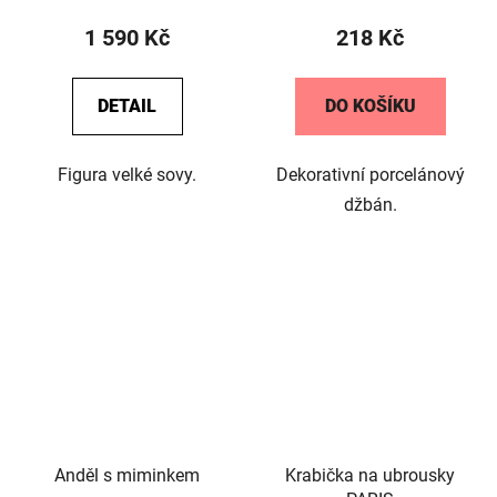
produktu
1 590 Kč
218 Kč
je
5,0
DETAIL
DO KOŠÍKU
z
5
Figura velké sovy.
Dekorativní porcelánový
hvězdiček.
džbán.
Anděl s miminkem
Krabička na ubrousky