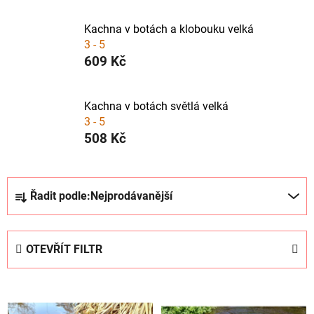
Kachna v botách a klobouku velká
3 - 5
609 Kč
Kachna v botách světlá velká
3 - 5
508 Kč
Ř
Řadit podle:
Nejprodávanější
a
z
e
OTEVŘÍT FILTR
n
í
V
p
ý
r