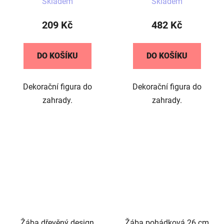
Skladem
Skladem
hodnocení
produktu
209 Kč
482 Kč
je
5,0
DO KOŠÍKU
DO KOŠÍKU
z
5
Dekorační figura do
Dekorační figura do
hvězdiček.
zahrady.
zahrady.
Žába dřevěný design
Žába pohádková 26 cm