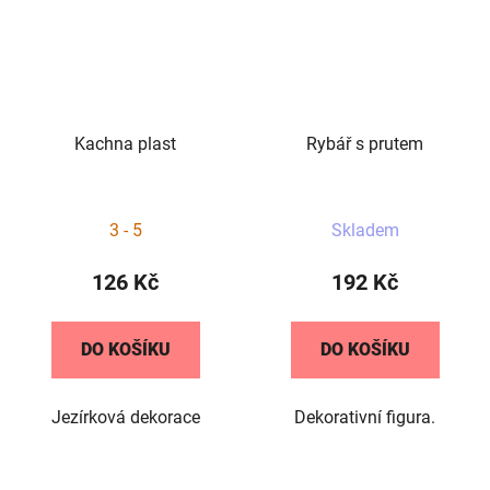
Kachna plast
Rybář s prutem
Průměrné
3 - 5
Skladem
hodnocení
produktu
126 Kč
192 Kč
je
5,0
DO KOŠÍKU
DO KOŠÍKU
z
5
Jezírková dekorace
Dekorativní figura.
hvězdiček.