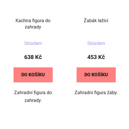
Kachna figura do
Žabák ležící
zahrady
Průměrné
Skladem
Skladem
hodnocení
produktu
638 Kč
453 Kč
je
5,0
DO KOŠÍKU
DO KOŠÍKU
z
5
Zahradní figura do
Zahradní figura žáby.
hvězdiček.
zahrady.