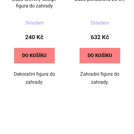
figura do zahrady
Průměrné
Skladem
Skladem
hodnocení
produktu
240 Kč
632 Kč
je
5,0
DO KOŠÍKU
DO KOŠÍKU
z
5
Dekorační figura do
Zahradní figura do
hvězdiček.
zahrady.
zahrady.