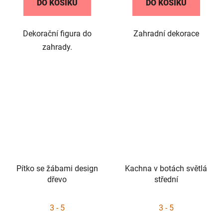
DO KOŠÍKU
DO KOŠÍKU
z
5
Dekorační figura do
Zahradní dekorace
hvězdiček.
zahrady.
Pítko se žábami design
Kachna v botách světlá
dřevo
střední
3 - 5
3 - 5