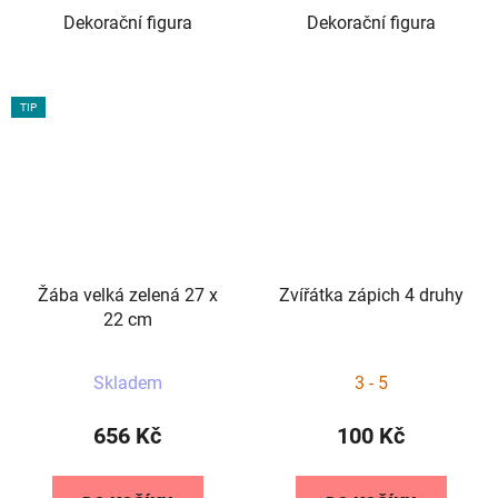
Dekorační figura
Dekorační figura
hvězdiček.
TIP
Žába velká zelená 27 x
Zvířátka zápich 4 druhy
22 cm
Průměrné
Skladem
3 - 5
hodnocení
produktu
656 Kč
100 Kč
je
5,0