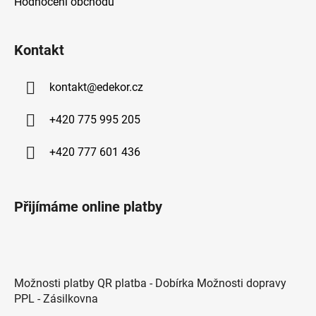
s
Hodnocení obchodu
u
Kontakt
kontakt
@
edekor.cz
+420 775 995 205
+420 777 601 436
Přijímáme online platby
Možnosti platby QR platba - Dobírka Možnosti dopravy
PPL - Zásilkovna