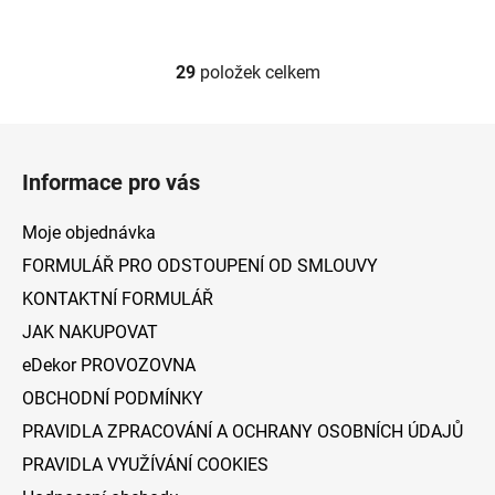
29
položek celkem
O
v
l
Z
á
á
d
Informace pro vás
p
a
a
c
Moje objednávka
t
í
FORMULÁŘ PRO ODSTOUPENÍ OD SMLOUVY
p
í
KONTAKTNÍ FORMULÁŘ
r
v
JAK NAKUPOVAT
k
eDekor PROVOZOVNA
y
v
OBCHODNÍ PODMÍNKY
ý
PRAVIDLA ZPRACOVÁNÍ A OCHRANY OSOBNÍCH ÚDAJŮ
p
PRAVIDLA VYUŽÍVÁNÍ COOKIES
i