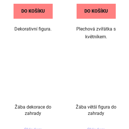
DO KOŠÍKU
DO KOŠÍKU
Dekorativní figura.
Plechová zvířátka s
květníkem.
Žába dekorace do
Žába větší figura do
zahrady
zahrady
Průměrné