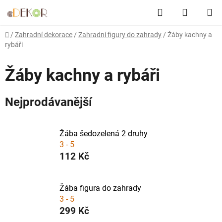
Přejít
Hledat
NÁKUP
na
obsah
KOŠÍK
Domů
/
Zahradní dekorace
/
Zahradní figury do zahrady
/
Žáby kachny a
rybáři
Žáby kachny a rybáři
Nejprodávanější
Žába šedozelená 2 druhy
3 - 5
112 Kč
Žába figura do zahrady
3 - 5
299 Kč