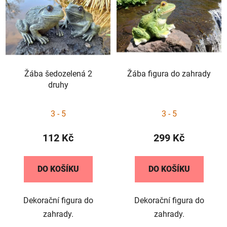
p
o
i
d
s
u
p
k
r
t
Žába šedozelená 2
Žába figura do zahrady
o
ů
druhy
d
u
Průměrné
3 - 5
3 - 5
k
hodnocení
t
produktu
112 Kč
299 Kč
ů
je
5,0
DO KOŠÍKU
DO KOŠÍKU
z
5
Dekorační figura do
Dekorační figura do
hvězdiček.
zahrady.
zahrady.