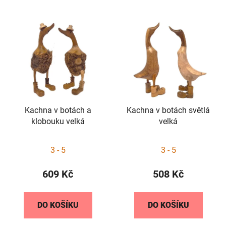
Kachna v botách a
Kachna v botách světlá
klobouku velká
velká
Průměrné
3 - 5
3 - 5
hodnocení
produktu
609 Kč
508 Kč
je
5,0
DO KOŠÍKU
DO KOŠÍKU
z
5