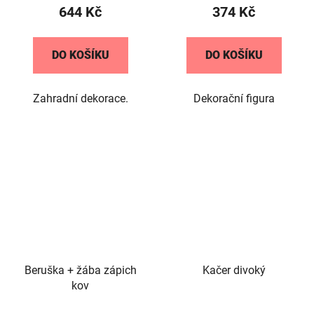
644 Kč
374 Kč
DO KOŠÍKU
DO KOŠÍKU
Zahradní dekorace.
Dekorační figura
Beruška + žába zápich
Kačer divoký
kov