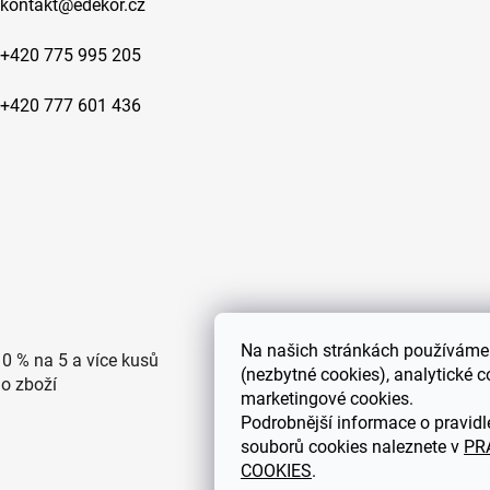
kontakt
@
edekor.cz
í
p
r
+420 775 995 205
v
k
+420 777 601 436
y
v
ý
p
i
s
u
Na
našich stránkách používáme 
10 % na 5 a více kusů
Doprava po ČR zdarma pro
(nezbytné cookies), analytické c
ho zboží
objednávky nad 2500 Kč
marketingové cookies.
Podrobnější informace o pravidl
souborů cookies naleznete v
PR
COOKIES
.