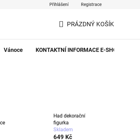
Přihlášení
Registrace
eDekor PROVOZOVNA
OBCHODNÍ PODMÍNKY
PRAVID
PRÁZDNÝ KOŠÍK
NÁKUPNÍ
KOŠÍK
Vánoce
KONTAKTNÍ INFORMACE E-SHOPU
Had dekorační
ace
figurka
Skladem
649 Kč