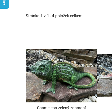
Stránka
1
z
1
-
4
položek celkem
V
ý
Kód:
3680
p
i
s
p
r
o
d
u
Chameleon zelený zahradní