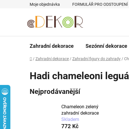
Přejít
Moje objednávka
FORMULÁŘ PRO ODSTOUPENÍ
na
obsah
Zahradní dekorace
Sezónní dekorace
Domů
/
Zahradní dekorace
/
Zahradní figury do zahrady
/
Ch
Hadi chameleoni leguá
Nejprodávanější
Chameleon zelený
zahradní dekorace
Skladem
772 Kč