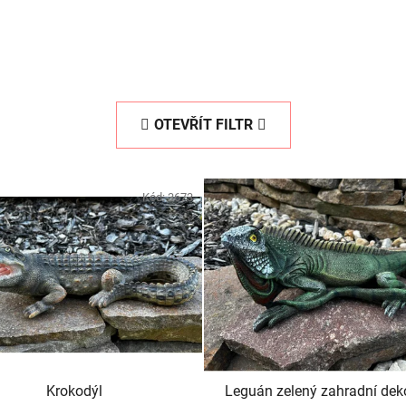
OTEVŘÍT FILTR
Kód:
3673
Krokodýl
Leguán zelený zahradní dek