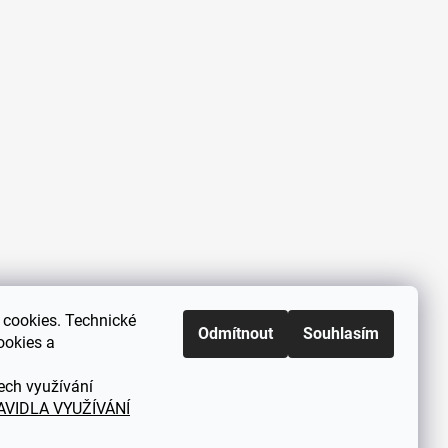
cookies. Technické
Zákaznická podpora každý všední
Odmítnout
Souhlasím
ookies a
den od 9.00 do 18.00 hodin
ech využívání
AVIDLA VYUŽÍVÁNÍ