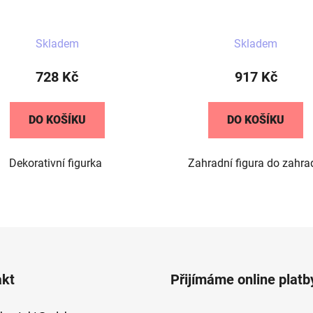
Průměrné
Skladem
Skladem
hodnocení
produktu
728 Kč
917 Kč
je
5,0
DO KOŠÍKU
DO KOŠÍKU
z
5
Dekorativní figurka
Zahradní figura do zahra
hvězdiček.
O
v
l
á
d
akt
Přijímáme online platb
a
c