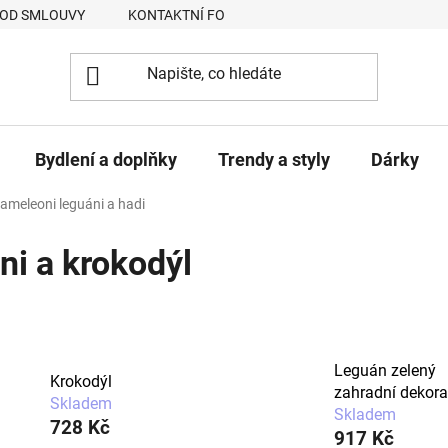
 OD SMLOUVY
KONTAKTNÍ FORMULÁŘ
JAK NAKUPOVAT
Bydlení a doplňky
Trendy a styly
Dárky
ameleoni leguáni a hadi
ni a krokodýl
Leguán zelený
Krokodýl
zahradní dekor
Skladem
Skladem
728 Kč
917 Kč