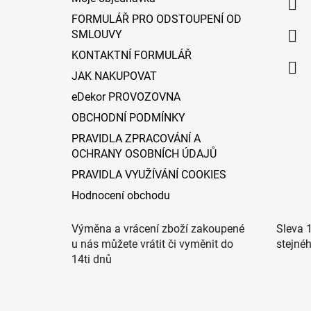
t
FORMULÁŘ PRO ODSTOUPENÍ OD
í
SMLOUVY
KONTAKTNÍ FORMULÁŘ
JAK NAKUPOVAT
eDekor PROVOZOVNA
OBCHODNÍ PODMÍNKY
PRAVIDLA ZPRACOVÁNÍ A
OCHRANY OSOBNÍCH ÚDAJŮ
PRAVIDLA VYUŽÍVÁNÍ COOKIES
Hodnocení obchodu
Výměna a vrácení zboží zakoupené
Sleva 
u nás můžete vrátit či vyměnit do
stejné
14ti dnů