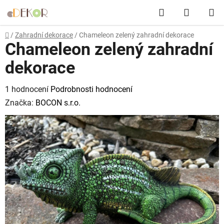
Přejít
Hledat
NÁKUP
na
obsah
KOŠÍK
Domů
/
Zahradní dekorace
/
Chameleon zelený zahradní dekorace
Chameleon zelený zahradní
dekorace
Průměrné
1 hodnocení
Podrobnosti hodnocení
hodnocení
Značka:
BOCON s.r.o.
produktu
je
5,0
z
5
hvězdiček.