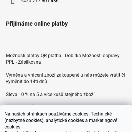
+420 777 601 436
Přijímáme online platby
Možnosti platby QR platba - Dobírka Možnosti dopravy
PPL - Zásilkovna
Výměna a vrácení zboží zakoupené u nás můžete vrátit či
vyměnit do 14ti dnů
Sleva 10 % na 5 a více kusů stejného zboží
Doprava po ČR zdarma pro objednávky nad 2500 Kč
Na
našich stránkách používáme cookies. Technické
Zákaznická podpora každý všední den od 9.00 do 18.00
(nezbytné cookies), analytické cookies a marketingové
hodin
cookies.