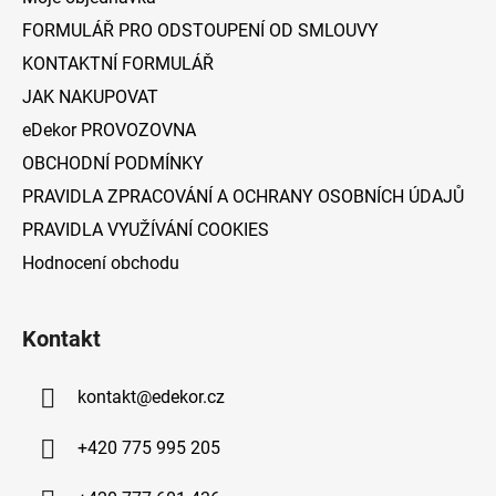
t
FORMULÁŘ PRO ODSTOUPENÍ OD SMLOUVY
í
KONTAKTNÍ FORMULÁŘ
JAK NAKUPOVAT
eDekor PROVOZOVNA
OBCHODNÍ PODMÍNKY
PRAVIDLA ZPRACOVÁNÍ A OCHRANY OSOBNÍCH ÚDAJŮ
PRAVIDLA VYUŽÍVÁNÍ COOKIES
Hodnocení obchodu
Kontakt
kontakt
@
edekor.cz
+420 775 995 205