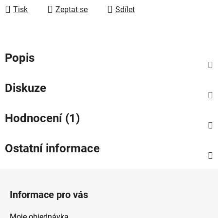
Tisk
Zeptat se
Sdílet
Popis
Diskuze
Hodnocení (1)
Ostatní informace
Z
á
Informace pro vás
p
a
Moje objednávka