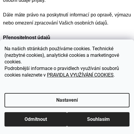
osobní údaje přijaty.
Dále máte právo na poskytnutí informací po opravě, výmazu
nebo omezení zpracování Vašich osobních údajů.
Přenositelnost údajů
Na
našich stránkách používáme cookies. Technické
Subjekt osobních údajů má právo získat své osobní údaje,
(nezbytné cookies), analytické cookies a marketingové
které nám poskytl, ve strukturované podobě v běžně
cookies.
Podrobnější informace o pravidlech využívání souborů
používaném a strojově čitelném formátu. Zároveň máte, jako
cookies naleznete v
PRAVIDLA VYUŽÍVÁNÍ COOKIES
.
subjekt osobních údajů, právo na přenos těchto dat k jinému
správci. Přenos osobních dat je možný pouze u osobních
údajů, které jsou získány na základě souhlasu nebo
Nastavení
smlouvy a jsou zpracovávána automatizovaně.
Omezení zpracování údajů
Odmítnout
Souhlasím
Jako subjekt údajů máte právo na to, abychom omezili