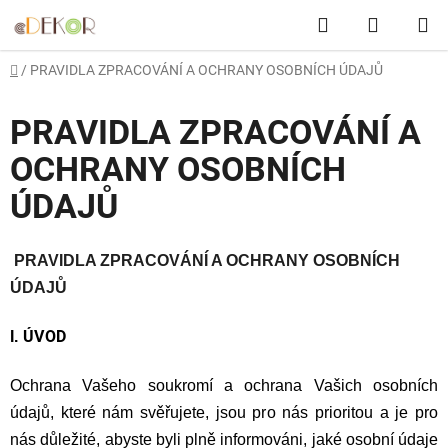
Přejít
Hledat
NÁKUP
na
obsah
KOŠÍK
Domů
/
PRAVIDLA ZPRACOVÁNÍ A OCHRANY OSOBNÍCH ÚDAJŮ
PRAVIDLA ZPRACOVÁNÍ A
OCHRANY OSOBNÍCH
ÚDAJŮ
PRAVIDLA ZPRACOVÁNÍ A OCHRANY OSOBNÍCH
ÚDAJŮ
ÚV
OD
I.
Ochrana Vašeho soukromí a ochrana Vašich osobních
údajů, které nám svěřujete, jsou pro nás prioritou a je pro
nás důležité, abyste byli plně informováni, jaké osobní údaje