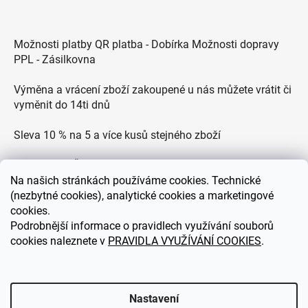
Možnosti platby QR platba - Dobírka Možnosti dopravy
PPL - Zásilkovna
Výměna a vrácení zboží zakoupené u nás můžete vrátit či
vyměnit do 14ti dnů
Sleva 10 % na 5 a více kusů stejného zboží
Doprava po ČR zdarma pro objednávky nad 2500 Kč
Na
našich stránkách používáme cookies. Technické
Zákaznická podpora každý všední den od 9.00 do 18.00
(nezbytné cookies), analytické cookies a marketingové
hodin
cookies.
Podrobnější informace o pravidlech využívání souborů
cookies naleznete v
PRAVIDLA VYUŽÍVÁNÍ COOKIES
.
eDEKOR.cz
Nastavení