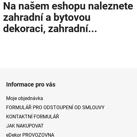
Na našem eshopu naleznete
zahradní a bytovou
dekoraci, zahradní...
Z
á
Informace pro vás
p
a
Moje objednávka
t
FORMULÁŘ PRO ODSTOUPENÍ OD SMLOUVY
í
KONTAKTNÍ FORMULÁŘ
JAK NAKUPOVAT
eDekor PROVOZOVNA