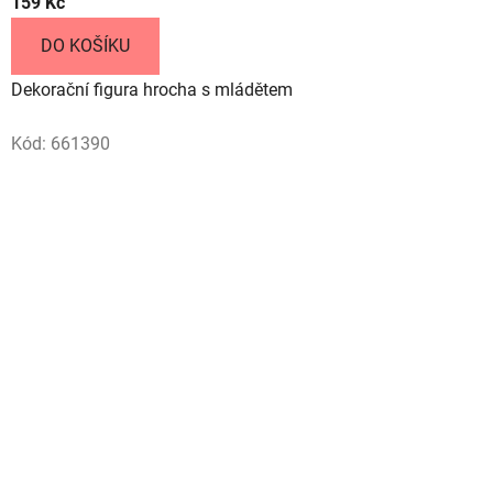
g
159 Kč
u
DO KOŠÍKU
r
Dekorační figura hrocha s mládětem
y
Kód:
661390