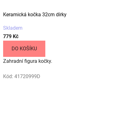
h
Keramická kočka 32cm dírky
o
Skladem
p
779 Kč
u
DO KOŠÍKU
n
Zahradní figura kočky.
a
l
Kód:
41720999D
e
z
n
e
t