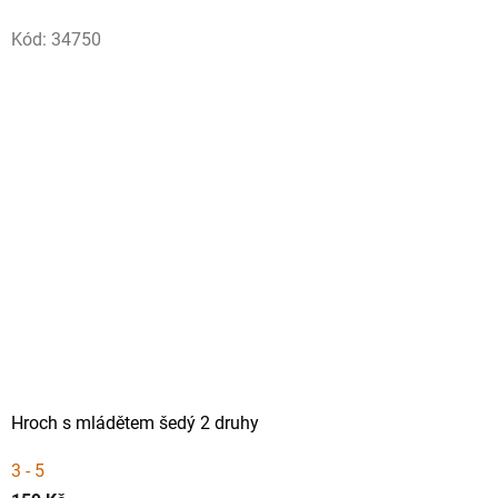
i
Kód:
34750
,
z
a
h
r
a
d
n
í
f
Hroch s mládětem šedý 2 druhy
i
3 - 5