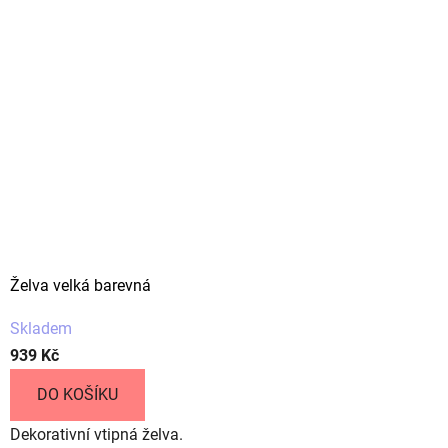
t
o
v
o
u
d
e
k
Želva velká barevná
o
Skladem
r
939 Kč
a
DO KOŠÍKU
c
Dekorativní vtipná želva.