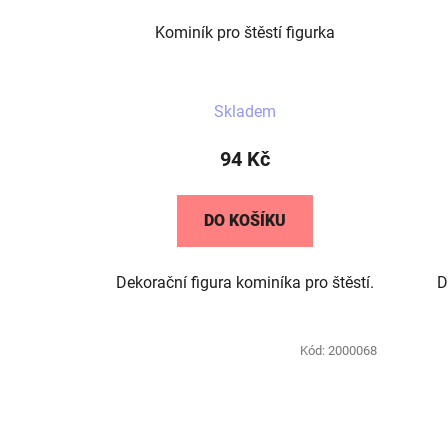
d
u
Kominík pro štěstí figurka
k
t
Průměrné
ů
Skladem
hodnocení
produktu
94 Kč
je
5,0
DO KOŠÍKU
z
5
Dekorační figura kominíka pro štěstí.
D
hvězdiček.
Kód:
2000068