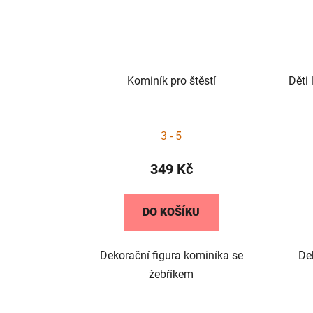
Kominík pro štěstí
Děti
3 - 5
349 Kč
DO KOŠÍKU
Dekorační figura kominíka se
De
žebříkem