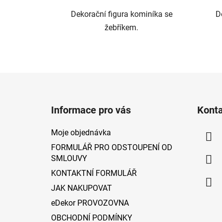
Dekorační figura kominíka se
D
žebříkem.
Z
á
Informace pro vás
Kont
p
a
Moje objednávka
t
FORMULÁŘ PRO ODSTOUPENÍ OD
í
SMLOUVY
KONTAKTNÍ FORMULÁŘ
JAK NAKUPOVAT
eDekor PROVOZOVNA
OBCHODNÍ PODMÍNKY