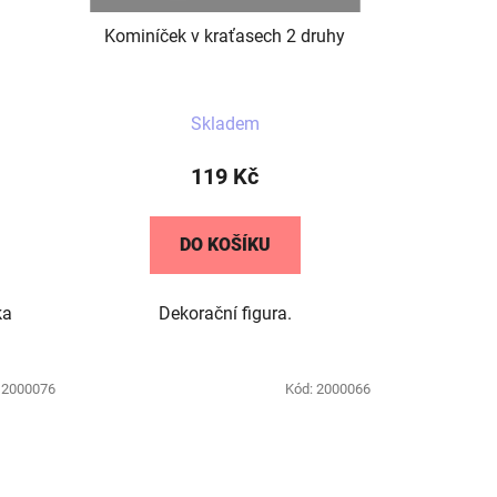
Kominíček v kraťasech 2 druhy
Skladem
119 Kč
DO KOŠÍKU
ka
Dekorační figura.
:
2000076
Kód:
2000066