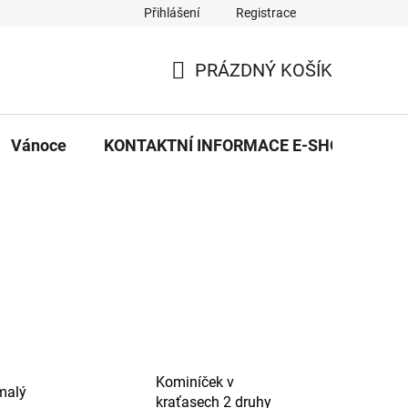
Přihlášení
Registrace
eDekor PROVOZOVNA
OBCHODNÍ PODMÍNKY
PRAVID
PRÁZDNÝ KOŠÍK
NÁKUPNÍ
KOŠÍK
Vánoce
KONTAKTNÍ INFORMACE E-SHOPU
Kominíček v
 malý
kraťasech 2 druhy