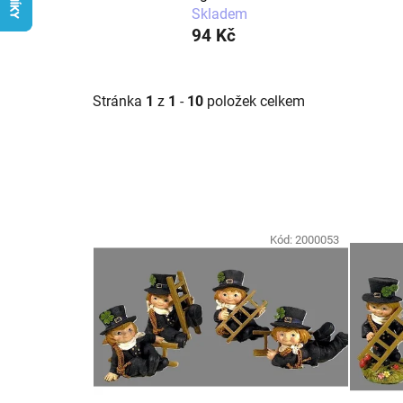
Skladem
94 Kč
Stránka
1
z
1
-
10
položek celkem
V
ý
Kód:
2000053
p
i
s
p
r
o