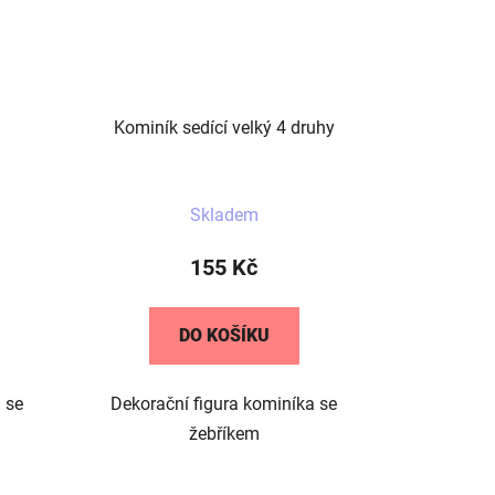
Kominík sedící velký 4 druhy
Průměrné
Skladem
hodnocení
produktu
155 Kč
je
5,0
DO KOŠÍKU
z
5
 se
Dekorační figura kominíka se
hvězdiček.
žebříkem