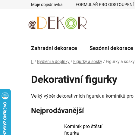
Přejít
Moje objednávka
FORMULÁŘ PRO ODSTOUPENÍ
na
obsah
Zahradní dekorace
Sezónní dekorace
Domů
/
Bydlení a doplňky
/
Figurky a sošky
/
Figurky a sošky 
Dekorativní figurky
Velký výběr dekorativních figurek a kominíků pro 
Nejprodávanější
Kominík pro štěstí
figurka