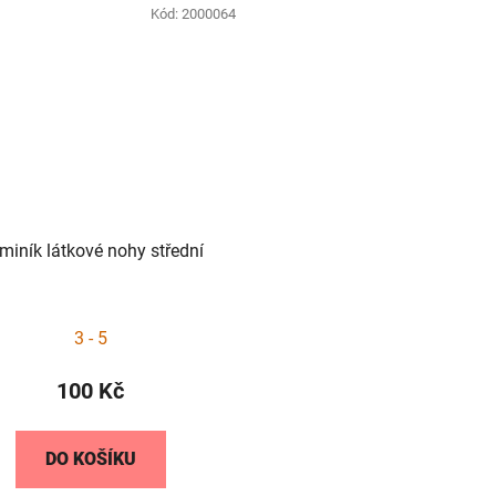
Kód:
2000064
miník látkové nohy střední
Průměrné
3 - 5
hodnocení
produktu
100 Kč
je
5,0
DO KOŠÍKU
z