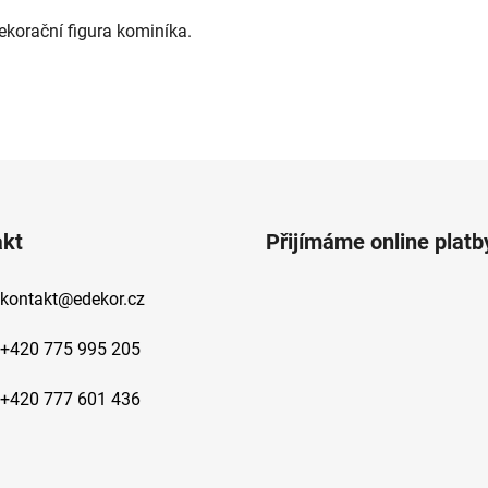
5
ekorační figura kominíka.
hvězdiček.
O
v
l
á
d
akt
Přijímáme online platb
a
c
kontakt
@
edekor.cz
í
p
r
+420 775 995 205
v
k
+420 777 601 436
y
v
ý