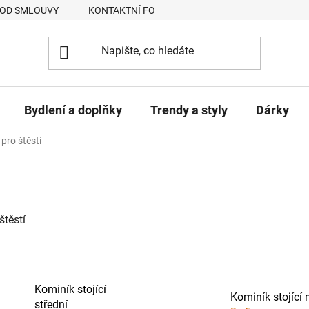
 OD SMLOUVY
KONTAKTNÍ FORMULÁŘ
JAK NAKUPOVAT
Bydlení a doplňky
Trendy a styly
Dárky
pro štěstí
štěstí
Kominík stojící
Kominík stojící
střední