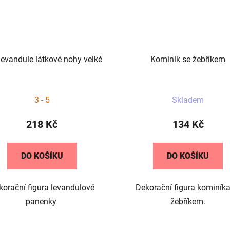
 levandule látkové nohy velké
Kominík se žebříkem
Průměrné
3 - 5
Skladem
hodnocení
produktu
218 Kč
134 Kč
je
5,0
DO KOŠÍKU
DO KOŠÍKU
z
5
korační figura levandulové
Dekorační figura kominíka
hvězdiček.
panenky
žebříkem.