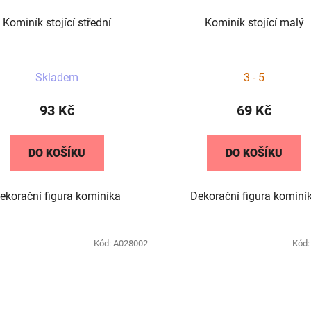
Kominík stojící střední
Kominík stojící malý
Průměrné
Průměrné
Skladem
3 - 5
hodnocení
hodnocení
produktu
produktu
93 Kč
69 Kč
je
je
5,0
5,0
DO KOŠÍKU
DO KOŠÍKU
z
z
5
5
ekorační figura kominíka
Dekorační figura kominí
hvězdiček.
hvězdiček.
Kód:
A028002
Kód