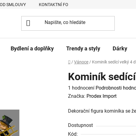
 OD SMLOUVY
KONTAKTNÍ FORMULÁŘ
JAK NAKUPOVAT
Bydlení a doplňky
Trendy a styly
Dárky
Domů
/
Vánoce
/
Kominík sedící velký 4 
Kominík sedící
Průměrné
1 hodnocení
Podrobnosti hodno
hodnocení
Značka:
Prodex Import
produktu
Dekorační figura kominíka se ž
je
5,0
Dostupnost
z
Kód: