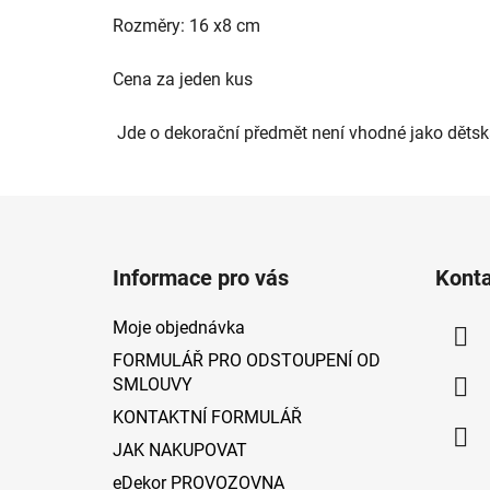
5
Rozměry: 16 x8 cm
hvězdiček.
Cena za jeden kus
Jde o dekorační předmět není vhodné jako dětsk
Z
á
Informace pro vás
Kont
p
a
Moje objednávka
t
FORMULÁŘ PRO ODSTOUPENÍ OD
í
SMLOUVY
KONTAKTNÍ FORMULÁŘ
JAK NAKUPOVAT
eDekor PROVOZOVNA