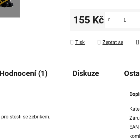
5
hvězdiček.
155 Kč
Měrná cena:
Tisk
Zeptat se
Hodnocení (1)
Diskuze
Osta
Dopl
Kate
pro štěstí se žebříkem.
Záru
EAN
komi