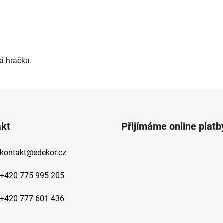
á hračka.
akt
Přijímáme online platb
kontakt
@
edekor.cz
+420 775 995 205
+420 777 601 436