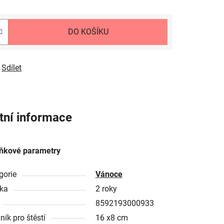
DO KOŠÍKU
Sdílet
tní informace
ňkové parametry
gorie
Vánoce
ka
2 roky
8592193000933
ník pro štěstí
16 x8 cm