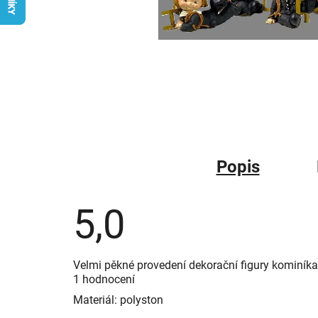
Popis
5,0
Průměrné
Velmi pěkné provedení dekorační figury kominíka 
hodnocení
1 hodnocení
produktu
je
Materiál: polyston
5,0
z