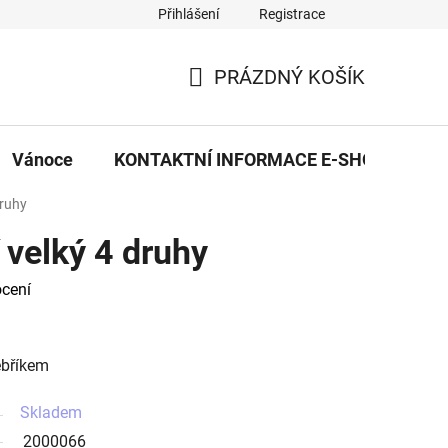
Přihlášení
Registrace
eDekor PROVOZOVNA
OBCHODNÍ PODMÍNKY
PRAVID
PRÁZDNÝ KOŠÍK
NÁKUPNÍ
KOŠÍK
Vánoce
KONTAKTNÍ INFORMACE E-SHOPU
druhy
 velký 4 druhy
cení
ebříkem
Skladem
2000066