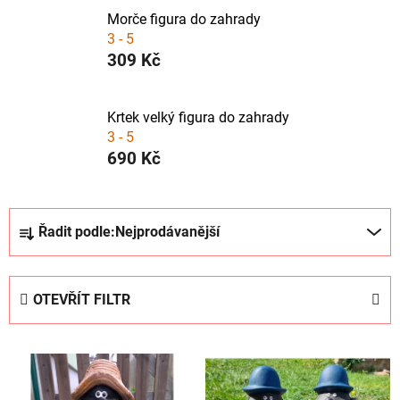
Morče figura do zahrady
3 - 5
309 Kč
Krtek velký figura do zahrady
3 - 5
690 Kč
Ř
Řadit podle:
Nejprodávanější
a
z
e
OTEVŘÍT FILTR
n
í
V
p
ý
r