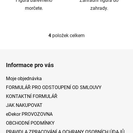
Figura barevného
Zahradní figura do
hvězdiček.
morčete.
zahrady.
4
položek celkem
O
v
l
Z
á
á
d
Informace pro vás
p
a
a
c
Moje objednávka
t
í
FORMULÁŘ PRO ODSTOUPENÍ OD SMLOUVY
p
í
KONTAKTNÍ FORMULÁŘ
r
v
JAK NAKUPOVAT
k
eDekor PROVOZOVNA
y
v
OBCHODNÍ PODMÍNKY
ý
PRAVIDLA ZPRACOVÁNÍ A OCHRANY OSOBNÍCH ÚDAJŮ