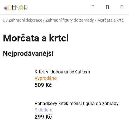
Přejít
Hledat
NÁKUP
na
obsah
KOŠÍK
Domů
/
Zahradní dekorace
/
Zahradní figury do zahrady
/
Morčata a krtci
Morčata a krtci
Nejprodávanější
Krtek v klobouku se šátkem
Vyprodáno
509 Kč
Pohádkový krtek menší figura do zahrady
Skladem
299 Kč