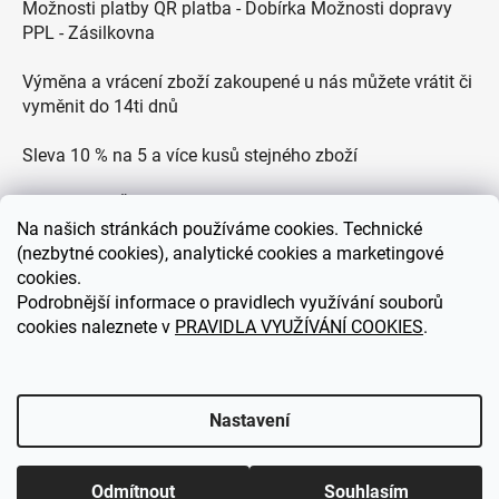
Možnosti platby QR platba - Dobírka Možnosti dopravy
PPL - Zásilkovna
Výměna a vrácení zboží zakoupené u nás můžete vrátit či
vyměnit do 14ti dnů
Sleva 10 % na 5 a více kusů stejného zboží
Doprava po ČR zdarma pro objednávky nad 2500 Kč
Na
našich stránkách používáme cookies. Technické
(nezbytné cookies), analytické cookies a marketingové
Zákaznická podpora každý všední den od 9.00 do 18.00
cookies.
hodin
Podrobnější informace o pravidlech využívání souborů
cookies naleznete v
PRAVIDLA VYUŽÍVÁNÍ COOKIES
.
eDEKOR.cz
Nastavení
Odmítnout
Souhlasím
Vytvořil Shoptet