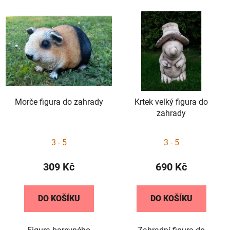
Morče figura do zahrady
Krtek velký figura do
zahrady
Průměrné
3 - 5
3 - 5
hodnocení
produktu
309 Kč
690 Kč
je
5,0
DO KOŠÍKU
DO KOŠÍKU
z
5