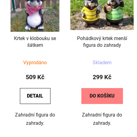
p
o
i
d
s
u
p
k
r
t
Krtek v klobouku se
Pohádkový krtek menší
o
ů
šátkem
figura do zahrady
d
u
Průměrné
Vyprodáno
Skladem
k
hodnocení
t
produktu
509 Kč
299 Kč
ů
je
5,0
DETAIL
DO KOŠÍKU
z
5
Zahradní figura do
Zahradní figura do
hvězdiček.
zahrady.
zahrady.