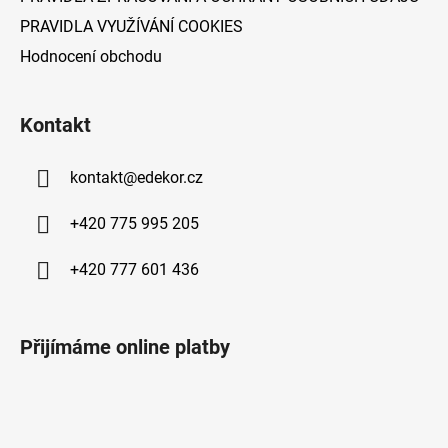
p
PRAVIDLA VYUŽÍVÁNÍ COOKIES
i
s
Hodnocení obchodu
u
Kontakt
kontakt
@
edekor.cz
+420 775 995 205
+420 777 601 436
Přijímáme online platby