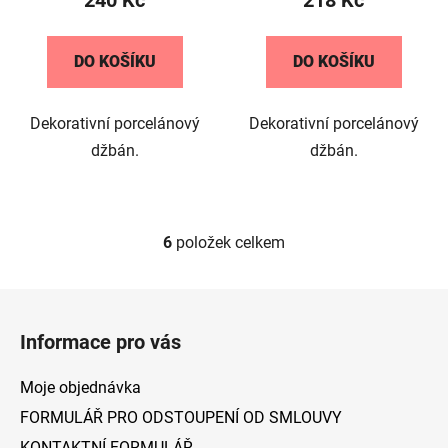
240 Kč
218 Kč
DO KOŠÍKU
DO KOŠÍKU
Dekorativní porcelánový
Dekorativní porcelánový
džbán.
džbán.
6
položek celkem
O
v
l
Z
á
á
d
Informace pro vás
p
a
a
c
Moje objednávka
t
í
FORMULÁŘ PRO ODSTOUPENÍ OD SMLOUVY
p
í
KONTAKTNÍ FORMULÁŘ