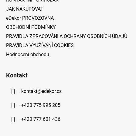
r
v
JAK NAKUPOVAT
k
eDekor PROVOZOVNA
y
v
OBCHODNÍ PODMÍNKY
ý
PRAVIDLA ZPRACOVÁNÍ A OCHRANY OSOBNÍCH ÚDAJŮ
p
PRAVIDLA VYUŽÍVÁNÍ COOKIES
i
s
Hodnocení obchodu
u
Kontakt
kontakt
@
edekor.cz
+420 775 995 205
+420 777 601 436