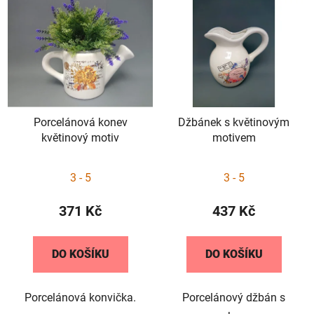
p
ý
r
p
o
i
d
s
u
p
k
r
t
Porcelánová konev
Džbánek s květinovým
o
ů
květinový motiv
motivem
d
u
3 - 5
3 - 5
k
t
371 Kč
437 Kč
ů
DO KOŠÍKU
DO KOŠÍKU
Porcelánová konvička.
Porcelánový džbán s