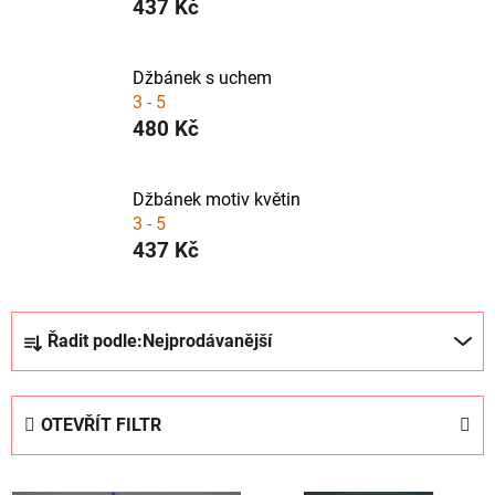
437 Kč
Džbánek s uchem
3 - 5
480 Kč
Džbánek motiv květin
3 - 5
437 Kč
Ř
Řadit podle:
Nejprodávanější
a
z
e
OTEVŘÍT FILTR
n
í
V