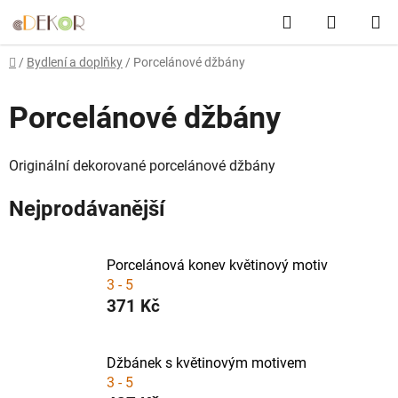
Přejít
Hledat
NÁKUP
na
obsah
KOŠÍK
Domů
/
Bydlení a doplňky
/
Porcelánové džbány
Porcelánové džbány
Originální dekorované porcelánové džbány
Nejprodávanější
Porcelánová konev květinový motiv
3 - 5
371 Kč
Džbánek s květinovým motivem
3 - 5