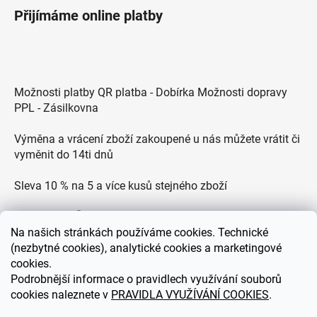
Přijímáme online platby
Možnosti platby QR platba - Dobírka Možnosti dopravy
PPL - Zásilkovna
Výměna a vrácení zboží zakoupené u nás můžete vrátit či
vyměnit do 14ti dnů
Sleva 10 % na 5 a více kusů stejného zboží
Doprava po ČR zdarma pro objednávky nad 2500 Kč
Na
našich stránkách používáme cookies. Technické
(nezbytné cookies), analytické cookies a marketingové
Zákaznická podpora každý všední den od 9.00 do 18.00
cookies.
hodin
Podrobnější informace o pravidlech využívání souborů
cookies naleznete v
PRAVIDLA VYUŽÍVÁNÍ COOKIES
.