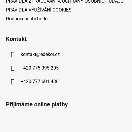
PRAVIDLA ZPRACOVÁNÍ A OCHRANY OSOBNÍCH ÚDAJŮ
p
PRAVIDLA VYUŽÍVÁNÍ COOKIES
i
s
Hodnocení obchodu
u
Kontakt
kontakt
@
edekor.cz
+420 775 995 205
+420 777 601 436
Přijímáme online platby