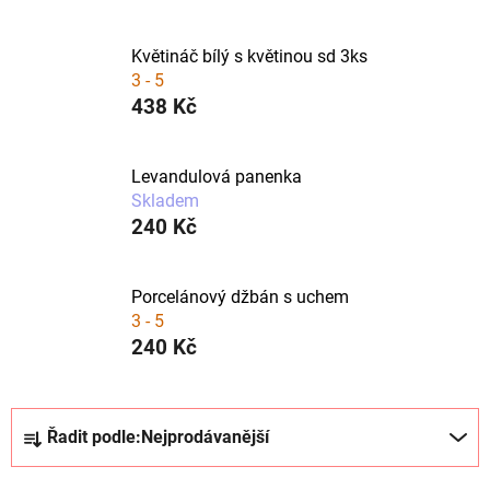
Květináč bílý s květinou sd 3ks
3 - 5
438 Kč
Levandulová panenka
Skladem
240 Kč
Porcelánový džbán s uchem
3 - 5
240 Kč
Ř
Řadit podle:
Nejprodávanější
a
z