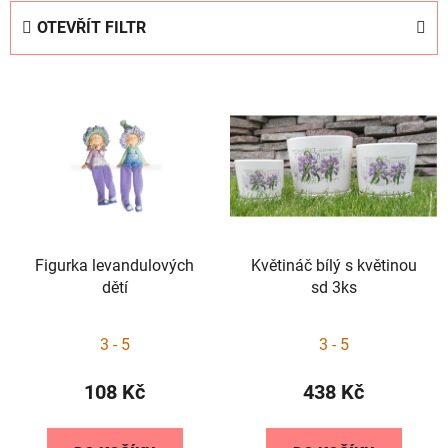
e
OTEVŘÍT FILTR
n
í
V
p
ý
r
p
o
i
d
s
u
p
k
r
t
Figurka levandulových
Květináč bílý s květinou
o
ů
dětí
sd 3ks
d
u
Průměrné
3 - 5
3 - 5
k
hodnocení
t
produktu
108 Kč
438 Kč
ů
je
4,0