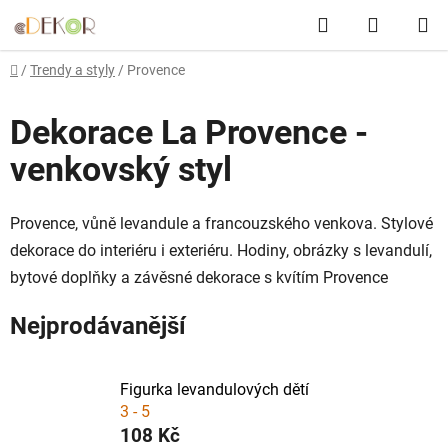
Přejít
Hledat
NÁKUP
na
obsah
KOŠÍK
Domů
/
Trendy a styly
/
Provence
Dekorace La Provence -
venkovský styl
Provence, vůně levandule a francouzského venkova. Stylové
dekorace do interiéru i exteriéru. Hodiny, obrázky s levandulí,
bytové doplňky a závěsné dekorace s kvítím Provence
Nejprodávanější
Figurka levandulových dětí
3 - 5
108 Kč