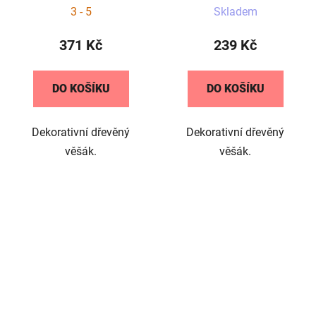
3 - 5
Skladem
hodnocení
produktu
371 Kč
239 Kč
je
5,0
DO KOŠÍKU
DO KOŠÍKU
z
5
Dekorativní dřevěný
Dekorativní dřevěný
hvězdiček.
věšák.
věšák.