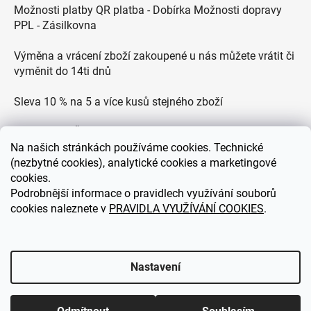
Možnosti platby QR platba - Dobírka Možnosti dopravy
PPL - Zásilkovna
Výměna a vrácení zboží zakoupené u nás můžete vrátit či
vyměnit do 14ti dnů
Sleva 10 % na 5 a více kusů stejného zboží
Doprava po ČR zdarma pro objednávky nad 2500 Kč
Na
našich stránkách používáme cookies. Technické
Zákaznická podpora každý všední den od 9.00 do 18.00
(nezbytné cookies), analytické cookies a marketingové
hodin
cookies.
Podrobnější informace o pravidlech využívání souborů
cookies naleznete v
PRAVIDLA VYUŽÍVÁNÍ COOKIES
.
eDEKOR.cz
Nastavení