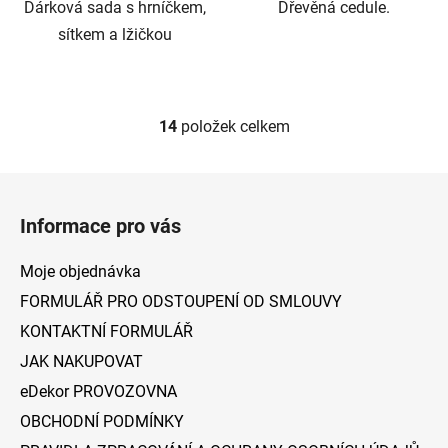
Dárková sada s hrníčkem,
Dřevěná cedule.
sítkem a lžičkou
14
položek celkem
O
v
l
Z
á
á
d
Informace pro vás
p
a
a
c
Moje objednávka
t
í
FORMULÁŘ PRO ODSTOUPENÍ OD SMLOUVY
p
í
KONTAKTNÍ FORMULÁŘ
r
v
JAK NAKUPOVAT
k
eDekor PROVOZOVNA
y
v
OBCHODNÍ PODMÍNKY
ý