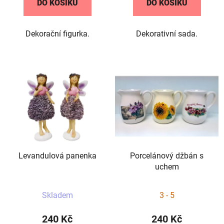
DO KOŠÍKU
DO KOŠÍKU
z
5
Dekorační figurka.
Dekorativní sada.
hvězdiček.
Levandulová panenka
Porcelánový džbán s
uchem
Skladem
3 - 5
240 Kč
240 Kč