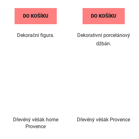
DO KOŠÍKU
DO KOŠÍKU
Dekorační figura.
Dekorativní porcelánový
džbán.
Dřevěný věšák home
Dřevěný věšák Provence
Provence
Průměrné