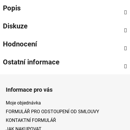
Popis
Diskuze
Hodnocení
Ostatní informace
Z
á
Informace pro vás
p
a
Moje objednávka
t
FORMULÁŘ PRO ODSTOUPENÍ OD SMLOUVY
í
KONTAKTNÍ FORMULÁŘ
JAK NAKUPOVAT