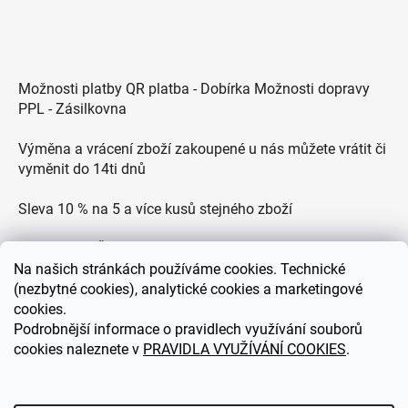
Možnosti platby QR platba - Dobírka Možnosti dopravy
PPL - Zásilkovna
Výměna a vrácení zboží zakoupené u nás můžete vrátit či
vyměnit do 14ti dnů
Sleva 10 % na 5 a více kusů stejného zboží
Doprava po ČR zdarma pro objednávky nad 2500 Kč
Na
našich stránkách používáme cookies. Technické
Zákaznická podpora každý všední den od 9.00 do 18.00
(nezbytné cookies), analytické cookies a marketingové
hodin
cookies.
Podrobnější informace o pravidlech využívání souborů
cookies naleznete v
PRAVIDLA VYUŽÍVÁNÍ COOKIES
.