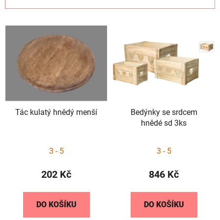
n
í
V
p
ý
r
p
o
i
d
s
u
p
k
r
t
Tác kulatý hnědý menší
Bedýnky se srdcem
o
ů
hnědé sd 3ks
d
u
3 - 5
3 - 5
k
t
202 Kč
846 Kč
ů
DO KOŠÍKU
DO KOŠÍKU