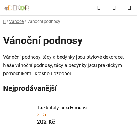
Přejít
Hledat
NÁKUP
na
obsah
KOŠÍK
Domů
/
Vánoce
/
Vánoční podnosy
Vánoční podnosy
Vánoční podnosy, tácy a bedýnky jsou stylové dekorace.
Naše vánoční podnosy, tácy a bedýnky jsou praktickým
pomocníkem i krásnou ozdobou.
Nejprodávanější
Tác kulatý hnědý menší
3 - 5
202 Kč