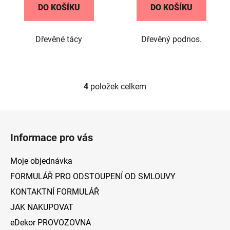
DO KOŠÍKU
DO KOŠÍKU
Dřevěné tácy
Dřevěný podnos.
4
položek celkem
O
v
l
Z
á
á
d
Informace pro vás
p
a
a
c
Moje objednávka
t
í
FORMULÁŘ PRO ODSTOUPENÍ OD SMLOUVY
p
í
KONTAKTNÍ FORMULÁŘ
r
v
JAK NAKUPOVAT
k
eDekor PROVOZOVNA
y