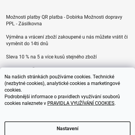
Možnosti platby QR platba - Dobírka Možnosti dopravy
PPL - Zásilkovna
Výměna a vrácení zboží zakoupené u nás můžete vrátit či
vyměnit do 14ti dnů
Sleva 10 % na 5 a více kusů stejného zboží
Doprava po ČR zdarma pro objednávky nad 2500 Kč
Na
našich stránkách používáme cookies. Technické
(nezbytné cookies), analytické cookies a marketingové
Zákaznická podpora každý všední den od 9.00 do 18.00
cookies.
hodin
Podrobnější informace o pravidlech využívání souborů
cookies naleznete v
PRAVIDLA VYUŽÍVÁNÍ COOKIES
.
eDEKOR.cz
Nastavení