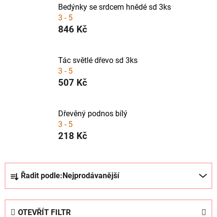
Bedýnky se srdcem hnědé sd 3ks
3 - 5
846 Kč
Tác světlé dřevo sd 3ks
3 - 5
507 Kč
Dřevěný podnos bílý
3 - 5
218 Kč
Ř
Řadit podle:
Nejprodávanější
a
z
e
OTEVŘÍT FILTR