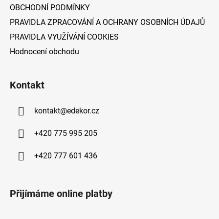
v
OBCHODNÍ PODMÍNKY
ý
PRAVIDLA ZPRACOVÁNÍ A OCHRANY OSOBNÍCH ÚDAJŮ
p
PRAVIDLA VYUŽÍVÁNÍ COOKIES
i
s
Hodnocení obchodu
u
Kontakt
kontakt
@
edekor.cz
+420 775 995 205
+420 777 601 436
Přijímáme online platby