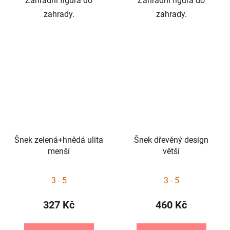
Zahradní figura do
Zahradní figura do
zahrady.
zahrady.
Šnek zelená+hnědá ulita
Šnek dřevěný design
menší
větší
3 - 5
3 - 5
327 Kč
460 Kč