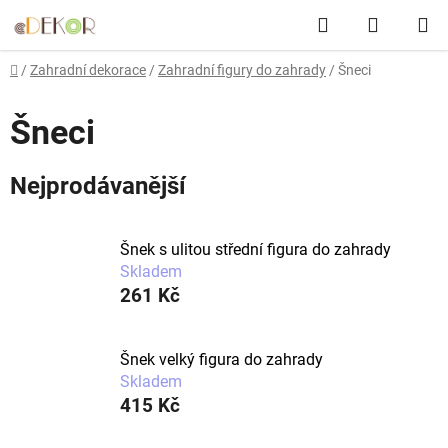
Přejít
Hledat
NÁKUP
na
obsah
KOŠÍK
Domů
/
Zahradní dekorace
/
Zahradní figury do zahrady
/
Šneci
Šneci
Nejprodávanější
Šnek s ulitou střední figura do zahrady
Skladem
261 Kč
Šnek velký figura do zahrady
Skladem
415 Kč