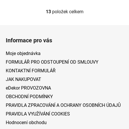
13
položek celkem
O
v
l
Z
á
á
d
Informace pro vás
p
a
a
c
Moje objednávka
t
í
FORMULÁŘ PRO ODSTOUPENÍ OD SMLOUVY
p
í
KONTAKTNÍ FORMULÁŘ
r
v
JAK NAKUPOVAT
k
eDekor PROVOZOVNA
y
v
OBCHODNÍ PODMÍNKY
ý
PRAVIDLA ZPRACOVÁNÍ A OCHRANY OSOBNÍCH ÚDAJŮ
p
PRAVIDLA VYUŽÍVÁNÍ COOKIES
i
s
Hodnocení obchodu
u