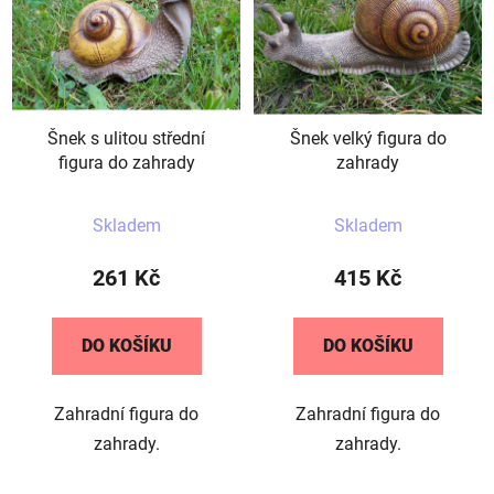
p
o
i
d
s
u
p
k
r
t
Šnek s ulitou střední
Šnek velký figura do
o
ů
figura do zahrady
zahrady
d
u
Průměrné
Průměrné
Skladem
Skladem
k
hodnocení
hodnocení
t
produktu
produktu
261 Kč
415 Kč
ů
je
je
5,0
5,0
DO KOŠÍKU
DO KOŠÍKU
z
z
5
5
Zahradní figura do
Zahradní figura do
hvězdiček.
hvězdiček.
zahrady.
zahrady.