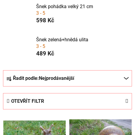
Šnek pohádka velký 21 cm
3 - 5
598 Kč
Šnek zelená+hnědá ulita
3 - 5
489 Kč
Ř
Řadit podle:
Nejprodávanější
a
z
e
OTEVŘÍT FILTR
n
í
V
p
ý
r