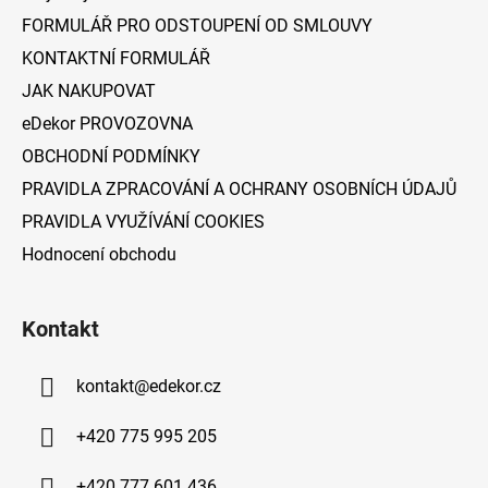
t
í
FORMULÁŘ PRO ODSTOUPENÍ OD SMLOUVY
p
í
KONTAKTNÍ FORMULÁŘ
r
v
JAK NAKUPOVAT
k
eDekor PROVOZOVNA
y
v
OBCHODNÍ PODMÍNKY
ý
PRAVIDLA ZPRACOVÁNÍ A OCHRANY OSOBNÍCH ÚDAJŮ
p
PRAVIDLA VYUŽÍVÁNÍ COOKIES
i
s
Hodnocení obchodu
u
Kontakt
kontakt
@
edekor.cz
+420 775 995 205
+420 777 601 436