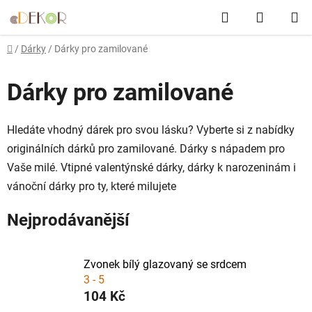
Přejít
Hledat
NÁKUP
na
obsah
KOŠÍK
Domů
/
Dárky
/
Dárky pro zamilované
Dárky pro zamilované
Hledáte vhodný dárek pro svou lásku? Vyberte si z nabídky
originálních dárků pro zamilované. Dárky s nápadem pro
Vaše milé. Vtipné valentýnské dárky, dárky k narozeninám i
vánoční dárky pro ty, které milujete
Nejprodávanější
Zvonek bílý glazovaný se srdcem
3 - 5
104 Kč