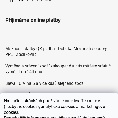
Přijímáme online platby
Možnosti platby QR platba - Dobírka Možnosti dopravy
PPL - Zásilkovna
Výměna a vrácení zboží zakoupené u nás můžete vrátit či
vyměnit do 14ti dnů
Sleva 10 % na 5 a více kusů stejného zboží
Doprava po ČR zdarma pro objednávky nad 2500 Kč
Na
našich stránkách používáme cookies. Technické
(nezbytné cookies), analytické cookies a marketingové
Zákaznická podpora každý všední den od 9.00 do 18.00
cookies.
hodin