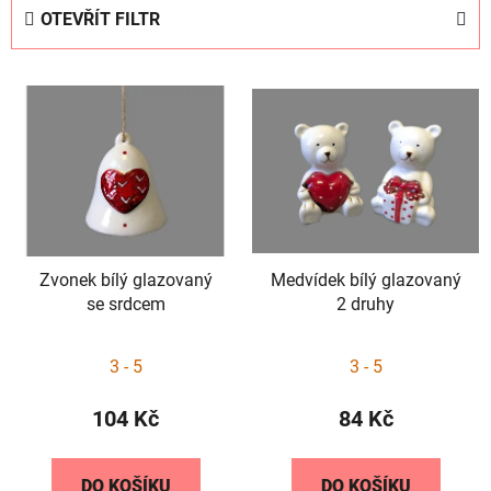
e
OTEVŘÍT FILTR
n
í
V
p
ý
r
p
o
i
d
s
u
p
k
r
t
Zvonek bílý glazovaný
Medvídek bílý glazovaný
o
ů
se srdcem
2 druhy
d
u
3 - 5
3 - 5
k
t
104 Kč
84 Kč
ů
DO KOŠÍKU
DO KOŠÍKU