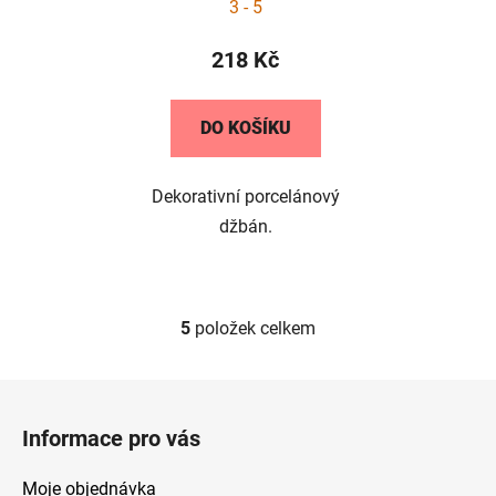
3 - 5
218 Kč
DO KOŠÍKU
Dekorativní porcelánový
džbán.
5
položek celkem
O
v
l
Z
á
á
d
Informace pro vás
p
a
a
c
Moje objednávka