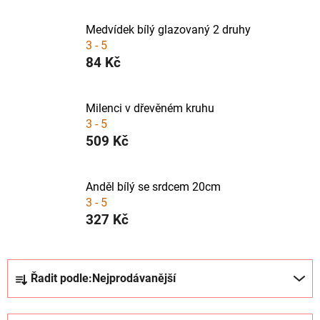
Medvídek bílý glazovaný 2 druhy
3 - 5
84 Kč
Milenci v dřevěném kruhu
3 - 5
509 Kč
Anděl bílý se srdcem 20cm
3 - 5
327 Kč
Ř
Řadit podle:
Nejprodávanější
a
z