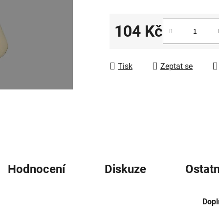
5
hvězdiček.
104 Kč
Měrná cena:
Tisk
Zeptat se
Hodnocení
Diskuze
Ostatn
Dopl