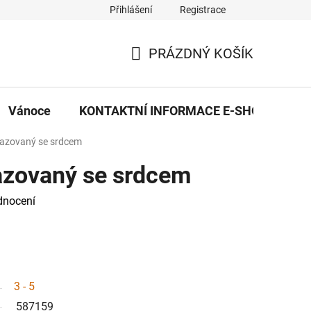
Přihlášení
Registrace
eDekor PROVOZOVNA
OBCHODNÍ PODMÍNKY
PRAVID
PRÁZDNÝ KOŠÍK
NÁKUPNÍ
KOŠÍK
Vánoce
KONTAKTNÍ INFORMACE E-SHOPU
glazovaný se srdcem
lazovaný se srdcem
dnocení
3 - 5
587159