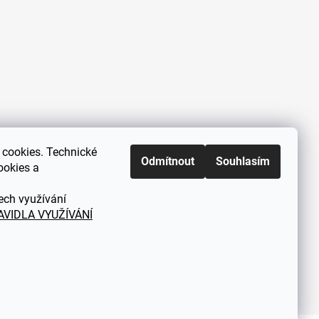
cookies. Technické
Zákaznická podpora každý všední
Odmítnout
Souhlasím
ookies a
den od 9.00 do 18.00 hodin
ech využívání
AVIDLA VYUŽÍVÁNÍ