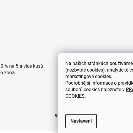
Na
našich stránkách používáme 
10 % na 5 a více kusů
Doprava po ČR zdarma pro
(nezbytné cookies), analytické c
ho zboží
objednávky nad 2500 Kč
marketingové cookies.
Podrobnější informace o pravidl
souborů cookies naleznete v
PR
COOKIES
.
eDEKOR.cz
Nastavení