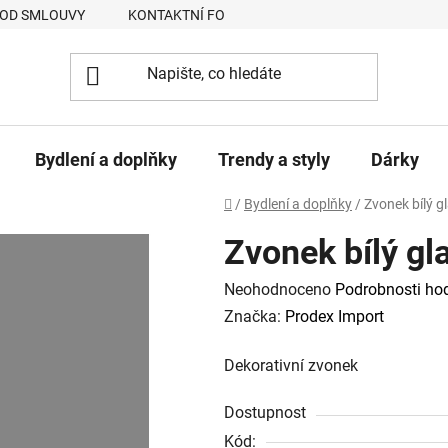
 OD SMLOUVY
KONTAKTNÍ FORMULÁŘ
JAK NAKUPOVAT
Bydlení a doplňky
Trendy a styly
Dárky
Domů
/
Bydlení a doplňky
/
Zvonek bílý 
Zvonek bílý g
Průměrné
Neohodnoceno
Podrobnosti ho
hodnocení
Značka:
Prodex Import
produktu
Dekorativní zvonek
je
0,0
Dostupnost
z
Kód: