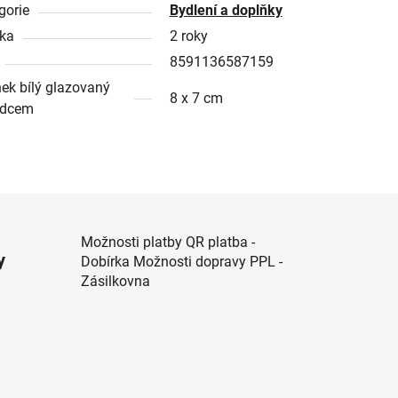
gorie
Bydlení a doplňky
ka
2 roky
8591136587159
ek bílý glazovaný
8 x 7 cm
rdcem
Možnosti platby QR platba -
y
Dobírka Možnosti dopravy PPL -
Zásilkovna