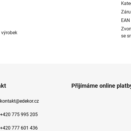
Kate
Záru
EAN
Zvon
í výrobek
se s
akt
Přijímáme online platb
kontakt
@
edekor.cz
+420 775 995 205
+420 777 601 436