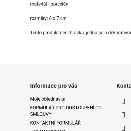
materiál : porcelán
rozměry: 8 x 7 cm
Tento produkt není hračka, jedná se o dekorativn
Z
á
Informace pro vás
Kont
p
a
Moje objednávka
t
FORMULÁŘ PRO ODSTOUPENÍ OD
í
SMLOUVY
KONTAKTNÍ FORMULÁŘ