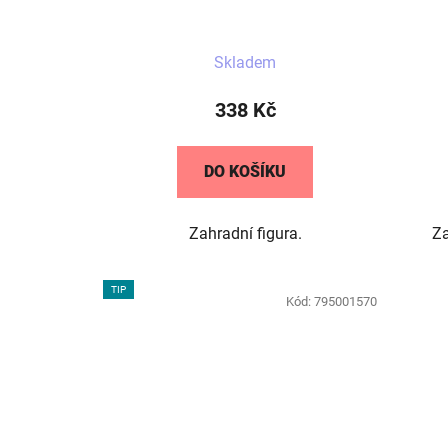
k
t
Průměrné
ů
Skladem
hodnocení
produktu
338 Kč
je
5,0
DO KOŠÍKU
z
5
Zahradní figura.
Za
hvězdiček.
TIP
Kód:
795001570