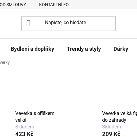
 OD SMLOUVY
KONTAKTNÍ FORMULÁŘ
JAK NAKUPOVAT
Bydlení a doplňky
Trendy a styly
Dárky
verky
Veverka s oříškem
Veverka velká fi
velká
do zahrady
Skladem
Skladem
423 Kč
209 Kč