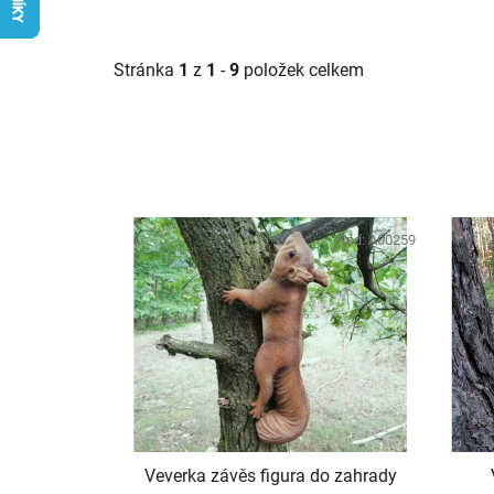
Stránka
1
z
1
-
9
položek celkem
V
ý
Kód:
A00259
p
i
s
p
r
o
d
u
Veverka závěs figura do zahrady