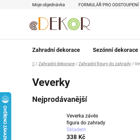
Přejít
Moje objednávka
FORMULÁŘ PRO ODSTOUPENÍ
na
obsah
Zahradní dekorace
Sezónní dekorace
Domů
/
Zahradní dekorace
/
Zahradní figury do zahrady
/
Ve
Veverky
Nejprodávanější
Veverka závěs
figura do zahrady
Skladem
338 Kč