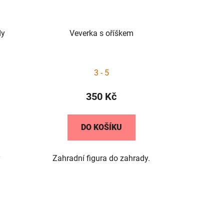
dy
Veverka s oříškem
3 - 5
350 Kč
DO KOŠÍKU
y
Zahradní figura do zahrady.