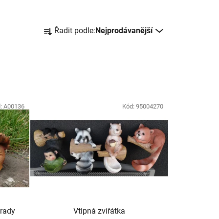
Ř
Řadit podle:
Nejprodávanější
a
z
e
n
í
p
:
A00136
Kód:
95004270
r
o
d
u
k
t
ů
hrady
Vtipná zvířátka