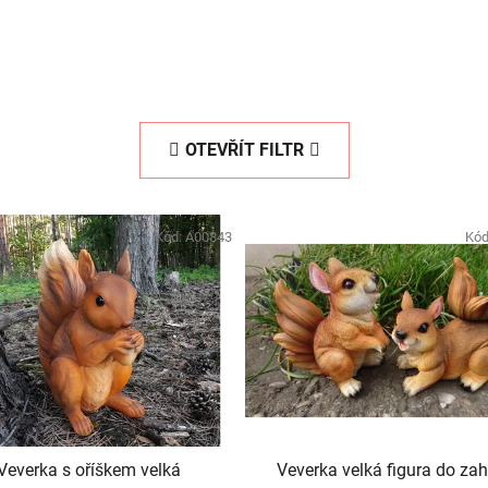
OTEVŘÍT FILTR
Kód:
A00843
Kód
Veverka s oříškem velká
Veverka velká figura do za