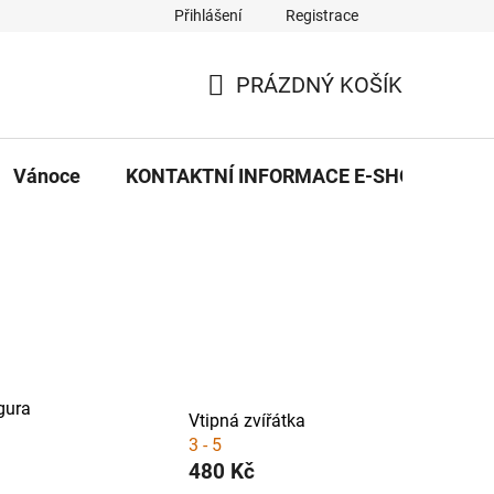
Přihlášení
Registrace
eDekor PROVOZOVNA
OBCHODNÍ PODMÍNKY
PRAVID
PRÁZDNÝ KOŠÍK
NÁKUPNÍ
KOŠÍK
Vánoce
KONTAKTNÍ INFORMACE E-SHOPU
gura
Vtipná zvířátka
3 - 5
480 Kč