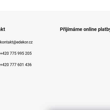
O
v
l
á
d
akt
Přijímáme online platb
a
c
kontakt
@
edekor.cz
í
p
r
+420 775 995 205
v
k
+420 777 601 436
y
v
ý
p
i
s
u