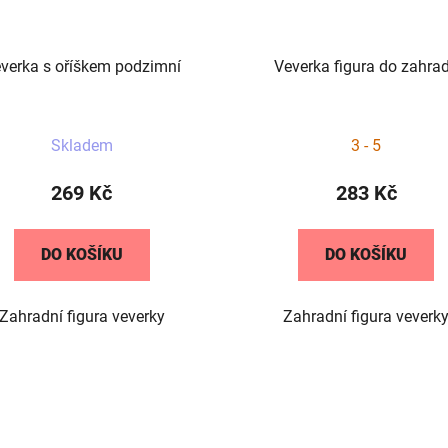
verka s oříškem podzimní
Veverka figura do zahra
Průměrné
Skladem
3 - 5
hodnocení
produktu
269 Kč
283 Kč
je
5,0
DO KOŠÍKU
DO KOŠÍKU
z
5
Zahradní figura veverky
Zahradní figura veverk
hvězdiček.