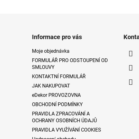
Z
á
Informace pro vás
Kont
p
a
Moje objednávka
t
FORMULÁŘ PRO ODSTOUPENÍ OD
í
SMLOUVY
KONTAKTNÍ FORMULÁŘ
JAK NAKUPOVAT
eDekor PROVOZOVNA
OBCHODNÍ PODMÍNKY
PRAVIDLA ZPRACOVÁNÍ A
OCHRANY OSOBNÍCH ÚDAJŮ
PRAVIDLA VYUŽÍVÁNÍ COOKIES