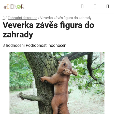
Přejít
Hledat
NÁKUP
na
obsah
KOŠÍK
Domů
/
Zahradní dekorace
/
Veverka závěs figura do zahrady
Veverka závěs figura do
zahrady
Průměrné
3 hodnocení
Podrobnosti hodnocení
hodnocení
produktu
je
5,0
z
5
hvězdiček.