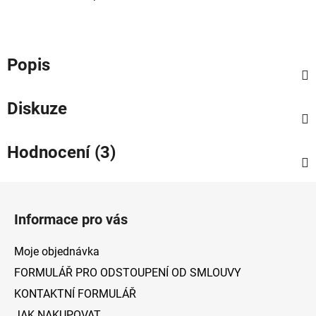
Popis
Diskuze
Hodnocení (3)
Z
á
Informace pro vás
p
a
Moje objednávka
t
FORMULÁŘ PRO ODSTOUPENÍ OD SMLOUVY
í
KONTAKTNÍ FORMULÁŘ
JAK NAKUPOVAT