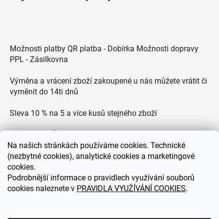
Možnosti platby QR platba - Dobírka Možnosti dopravy
PPL - Zásilkovna
Výměna a vrácení zboží zakoupené u nás můžete vrátit či
vyměnit do 14ti dnů
Sleva 10 % na 5 a více kusů stejného zboží
Doprava po ČR zdarma pro objednávky nad 2500 Kč
Na
našich stránkách používáme cookies. Technické
Zákaznická podpora každý všední den od 9.00 do 18.00
(nezbytné cookies), analytické cookies a marketingové
hodin
cookies.
Podrobnější informace o pravidlech využívání souborů
cookies naleznete v
PRAVIDLA VYUŽÍVÁNÍ COOKIES
.