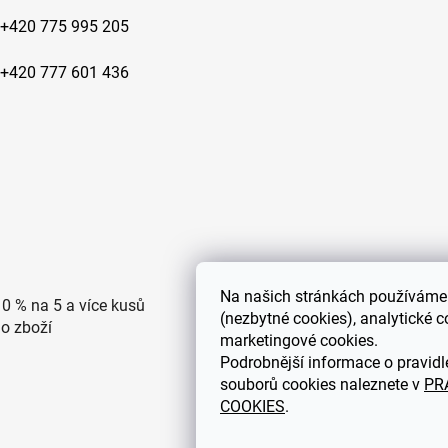
+420 775 995 205
+420 777 601 436
Na
našich stránkách používáme 
10 % na 5 a více kusů
Doprava po ČR zdarma pro
(nezbytné cookies), analytické c
ho zboží
objednávky nad 2500 Kč
marketingové cookies.
Podrobnější informace o pravidl
souborů cookies naleznete v
PR
COOKIES
.