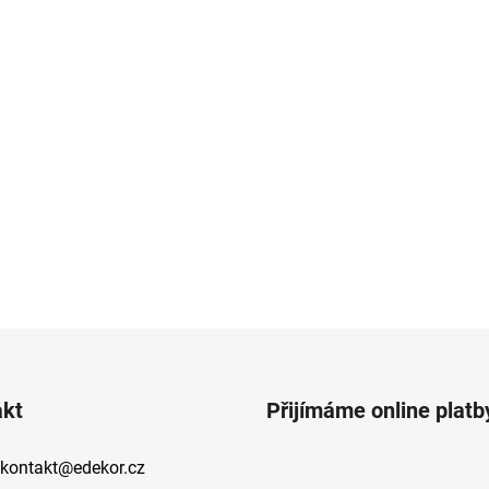
akt
Přijímáme online platb
kontakt
@
edekor.cz