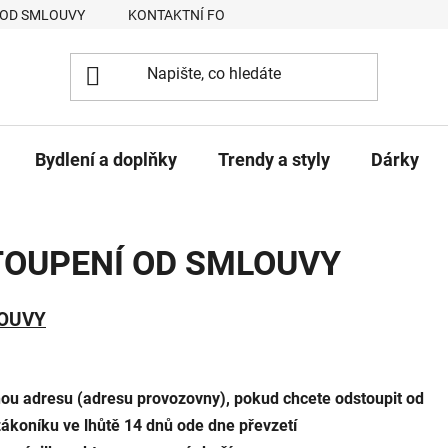
 OD SMLOUVY
KONTAKTNÍ FORMULÁŘ
JAK NAKUPOVAT
Bydlení a doplňky
Trendy a styly
Dárky
OUPENÍ OD SMLOUVY
LOUVY
nou adresu (adresu provozovny), pokud chcete odstoupit od
ákoníku ve lhůtě 14 dnů ode dne převzetí