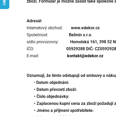
zboží. Formulář je možné zaslat také společně se
Adresát
Internetový obchod:
www.edekor.cz
Společnost:
Belmin s.r.o
.
sídlo provozovny:
Homolská 161, 398 52 N
IČO:
05929288 DIČ: CZ059292
E-mail:
kontakt@edekor.cz
Oznamuji, že tímto odstupuji od smlouvy o náku
•
Datum objednání:
• Datum převzetí zboží:
• Číslo objednávky:
• Zaplacenou kupní cena za zboží požaduji za
• Jméno a příjmení spotřebitele: