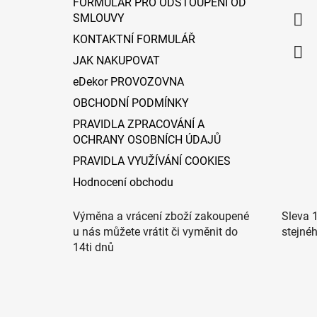
FORMULÁŘ PRO ODSTOUPENÍ OD
í
SMLOUVY
KONTAKTNÍ FORMULÁŘ
JAK NAKUPOVAT
eDekor PROVOZOVNA
OBCHODNÍ PODMÍNKY
PRAVIDLA ZPRACOVÁNÍ A
OCHRANY OSOBNÍCH ÚDAJŮ
PRAVIDLA VYUŽÍVÁNÍ COOKIES
Hodnocení obchodu
Výměna a vrácení zboží zakoupené
Sleva 
u nás můžete vrátit či vyměnit do
stejné
14ti dnů