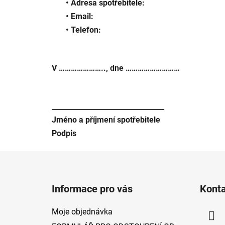
• Adresa spotřebitele:
• Email:
• Telefon:
V ………………….., dne ………………………
________________________________
Jméno a příjmení spotřebitele
Podpis
Z
á
Informace pro vás
Kont
p
a
Moje objednávka
t