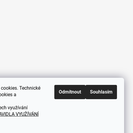
cookies. Technické
Zákaznická podpora každý všední
Odmítnout
Souhlasím
ookies a
den od 9.00 do 18.00 hodin
ech využívání
AVIDLA VYUŽÍVÁNÍ