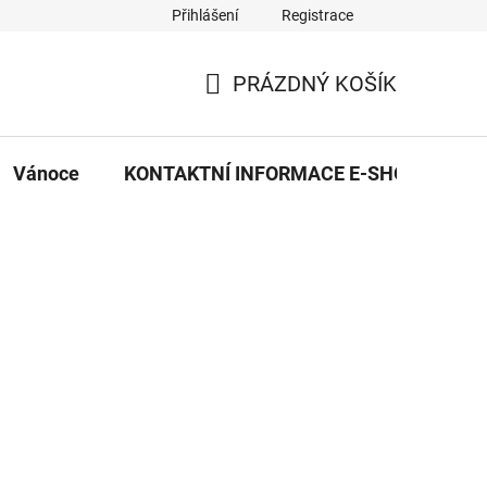
Přihlášení
Registrace
eDekor PROVOZOVNA
OBCHODNÍ PODMÍNKY
PRAVID
PRÁZDNÝ KOŠÍK
NÁKUPNÍ
KOŠÍK
Vánoce
KONTAKTNÍ INFORMACE E-SHOPU