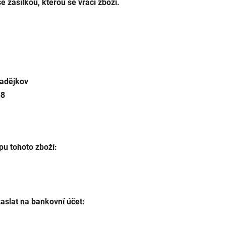
 zásilkou, kterou se vrací zboží.
adějkov
88
pu tohoto zboží:
slat na bankovní účet: