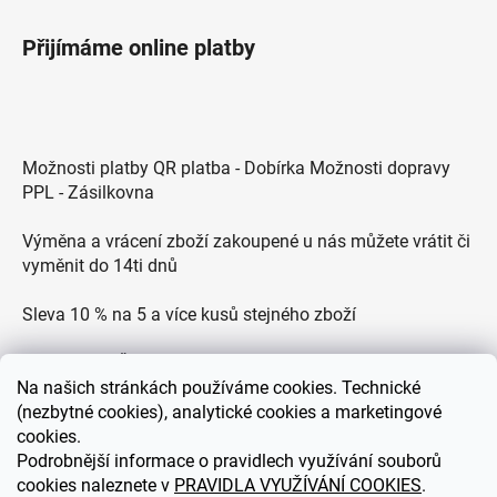
Přijímáme online platby
Možnosti platby QR platba - Dobírka Možnosti dopravy
PPL - Zásilkovna
Výměna a vrácení zboží zakoupené u nás můžete vrátit či
vyměnit do 14ti dnů
Sleva 10 % na 5 a více kusů stejného zboží
Doprava po ČR zdarma pro objednávky nad 2500 Kč
Na
našich stránkách používáme cookies. Technické
Zákaznická podpora každý všední den od 9.00 do 18.00
(nezbytné cookies), analytické cookies a marketingové
hodin
cookies.
Podrobnější informace o pravidlech využívání souborů
cookies naleznete v
PRAVIDLA VYUŽÍVÁNÍ COOKIES
.