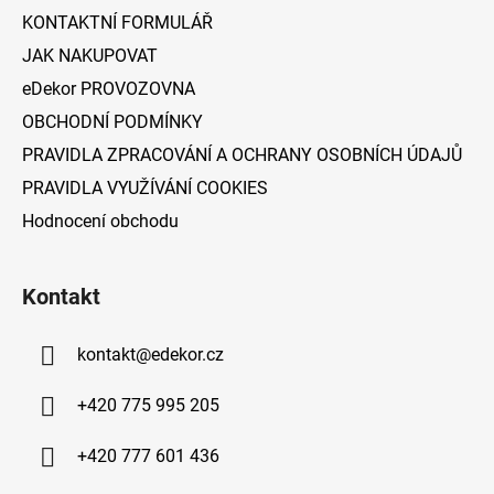
í
KONTAKTNÍ FORMULÁŘ
JAK NAKUPOVAT
eDekor PROVOZOVNA
OBCHODNÍ PODMÍNKY
PRAVIDLA ZPRACOVÁNÍ A OCHRANY OSOBNÍCH ÚDAJŮ
PRAVIDLA VYUŽÍVÁNÍ COOKIES
Hodnocení obchodu
Kontakt
kontakt
@
edekor.cz
+420 775 995 205
+420 777 601 436