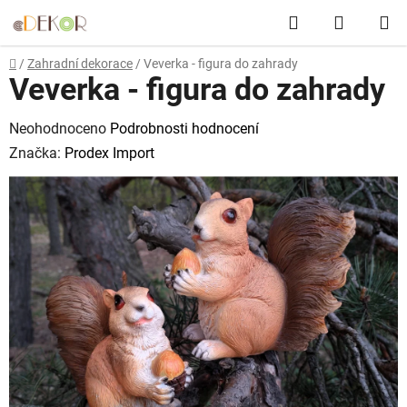
Přejít
Hledat
NÁKUP
na
obsah
KOŠÍK
Domů
/
Zahradní dekorace
/
Veverka - figura do zahrady
Veverka - figura do zahrady
Průměrné
Neohodnoceno
Podrobnosti hodnocení
hodnocení
Značka:
Prodex Import
produktu
je
0,0
z
5
hvězdiček.