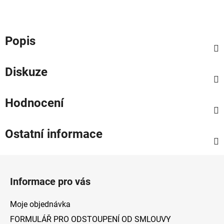
Popis
Diskuze
Hodnocení
Ostatní informace
Z
á
Informace pro vás
p
a
Moje objednávka
t
FORMULÁŘ PRO ODSTOUPENÍ OD SMLOUVY