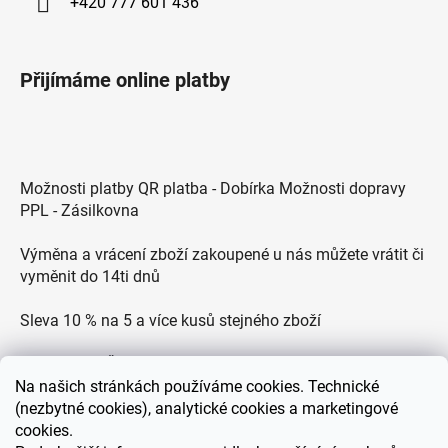
+420 777 601 436
Přijímáme online platby
Možnosti platby QR platba - Dobírka Možnosti dopravy
PPL - Zásilkovna
Výměna a vrácení zboží zakoupené u nás můžete vrátit či
vyměnit do 14ti dnů
Sleva 10 % na 5 a více kusů stejného zboží
Doprava po ČR zdarma pro objednávky nad 2500 Kč
Na
našich stránkách používáme cookies. Technické
Zákaznická podpora každý všední den od 9.00 do 18.00
(nezbytné cookies), analytické cookies a marketingové
hodin
cookies.