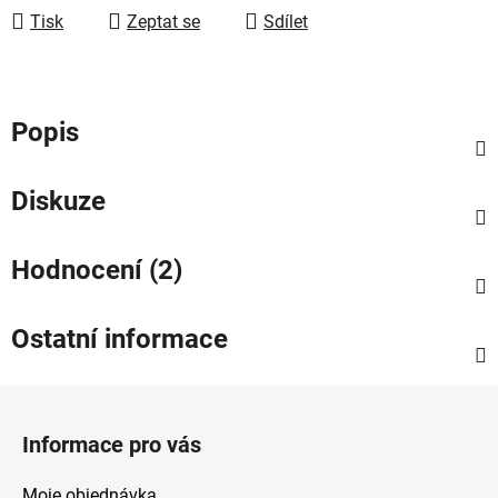
Tisk
Zeptat se
Sdílet
Popis
Diskuze
Hodnocení (2)
Ostatní informace
Z
á
Informace pro vás
p
a
Moje objednávka