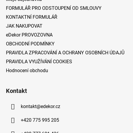
t
FORMULÁŘ PRO ODSTOUPENÍ OD SMLOUVY
í
KONTAKTNÍ FORMULÁŘ
JAK NAKUPOVAT
eDekor PROVOZOVNA
OBCHODNÍ PODMÍNKY
PRAVIDLA ZPRACOVÁNÍ A OCHRANY OSOBNÍCH ÚDAJŮ
PRAVIDLA VYUŽÍVÁNÍ COOKIES
Hodnocení obchodu
Kontakt
kontakt
@
edekor.cz
+420 775 995 205