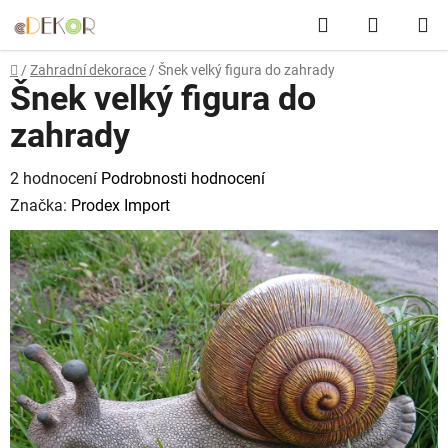
Přejít
Hledat
NÁKUP
na
obsah
KOŠÍK
Domů
/
Zahradní dekorace
/
Šnek velký figura do zahrady
Šnek velký figura do
zahrady
Průměrné
2 hodnocení
Podrobnosti hodnocení
hodnocení
Značka:
Prodex Import
produktu
je
5,0
z
5
hvězdiček.