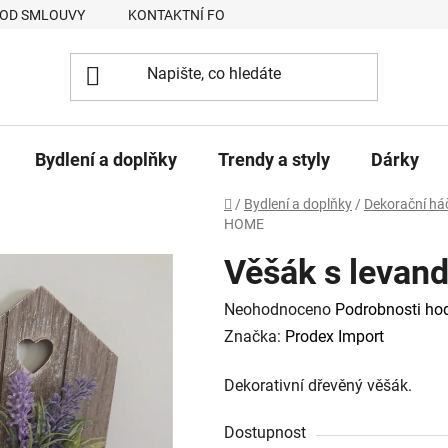
 OD SMLOUVY
KONTAKTNÍ FORMULÁŘ
JAK NAKUPOVAT
Bydlení a doplňky
Trendy a styly
Dárky
Domů
/
Bydlení a doplňky
/
Dekorační háč
HOME
Věšák s levan
Průměrné
Neohodnoceno
Podrobnosti ho
hodnocení
Značka:
Prodex Import
produktu
Dekorativní dřevěný věšák.
je
0,0
Dostupnost
z