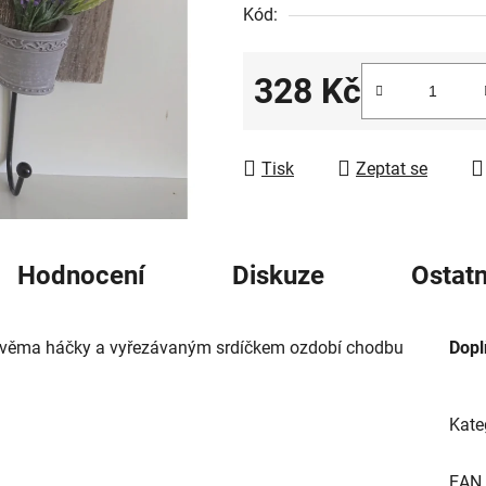
Kód:
5
hvězdiček.
328 Kč
Měrná cena:
Tisk
Zeptat se
Hodnocení
Diskuze
Ostatn
e dvěma háčky a vyřezávaným srdíčkem ozdobí chodbu
Dopl
Kate
EAN