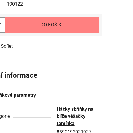
190122
DO KOŠÍKU
Sdílet
í informace
ňkové parametry
Háčky skříňky na
gorie
klíče věšáčky
ramínka
8592193031937