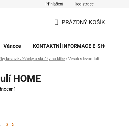
Přihlášení
Registrace
eDekor PROVOZOVNA
OBCHODNÍ PODMÍNKY
PRAVID
PRÁZDNÝ KOŠÍK
NÁKUPNÍ
KOŠÍK
Vánoce
KONTAKTNÍ INFORMACE E-SHOPU
ky kovové věšáčky a skříňky na klíče
/
Věšák s levandulí
dulí HOME
dnocení
3 - 5