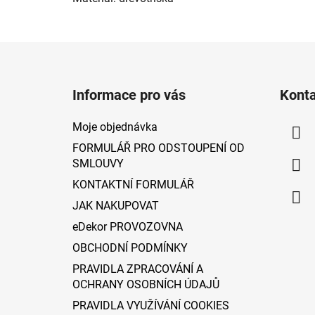
Z
á
Informace pro vás
Kont
p
a
Moje objednávka
t
FORMULÁŘ PRO ODSTOUPENÍ OD
í
SMLOUVY
KONTAKTNÍ FORMULÁŘ
JAK NAKUPOVAT
eDekor PROVOZOVNA
OBCHODNÍ PODMÍNKY
PRAVIDLA ZPRACOVÁNÍ A
OCHRANY OSOBNÍCH ÚDAJŮ
PRAVIDLA VYUŽÍVÁNÍ COOKIES