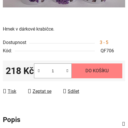
Hrnek v dárkové krabičce.
Dostupnost
3 - 5
Kód:
QF706
218 Kč
DO KOŠÍKU
Měrná cena:
Tisk
Zeptat se
Sdílet
Popis