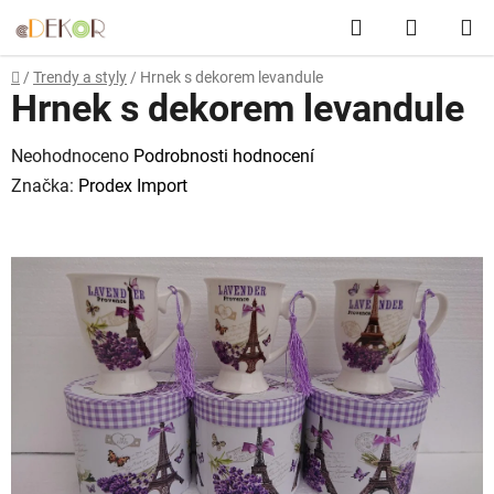
Přejít
Hledat
NÁKUP
na
obsah
KOŠÍK
Domů
/
Trendy a styly
/
Hrnek s dekorem levandule
Hrnek s dekorem levandule
Průměrné
Neohodnoceno
Podrobnosti hodnocení
hodnocení
Značka:
Prodex Import
produktu
je
0,0
z
5
hvězdiček.