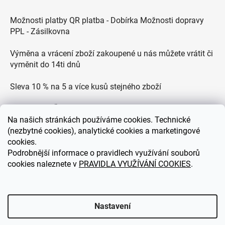
Možnosti platby QR platba - Dobírka Možnosti dopravy
PPL - Zásilkovna
Výměna a vrácení zboží zakoupené u nás můžete vrátit či
vyměnit do 14ti dnů
Sleva 10 % na 5 a více kusů stejného zboží
Doprava po ČR zdarma pro objednávky nad 2500 Kč
Na
našich stránkách používáme cookies. Technické
Zákaznická podpora každý všední den od 9.00 do 18.00
(nezbytné cookies), analytické cookies a marketingové
hodin
cookies.
Podrobnější informace o pravidlech využívání souborů
cookies naleznete v
PRAVIDLA VYUŽÍVÁNÍ COOKIES
.
eDEKOR.cz
Nastavení