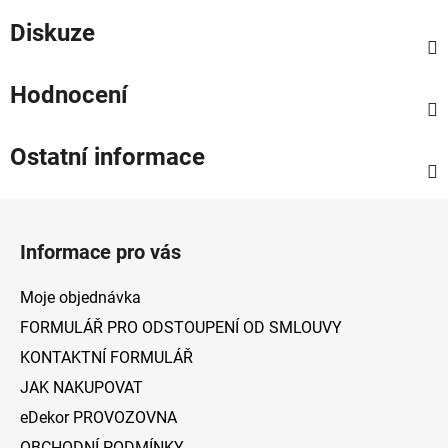
Diskuze
Hodnocení
Ostatní informace
Z
á
Informace pro vás
p
a
Moje objednávka
t
FORMULÁŘ PRO ODSTOUPENÍ OD SMLOUVY
í
KONTAKTNÍ FORMULÁŘ
JAK NAKUPOVAT
eDekor PROVOZOVNA
OBCHODNÍ PODMÍNKY