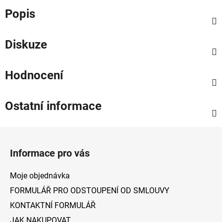
Popis
Diskuze
Hodnocení
Ostatní informace
Z
á
Informace pro vás
p
a
Moje objednávka
t
FORMULÁŘ PRO ODSTOUPENÍ OD SMLOUVY
í
KONTAKTNÍ FORMULÁŘ
JAK NAKUPOVAT