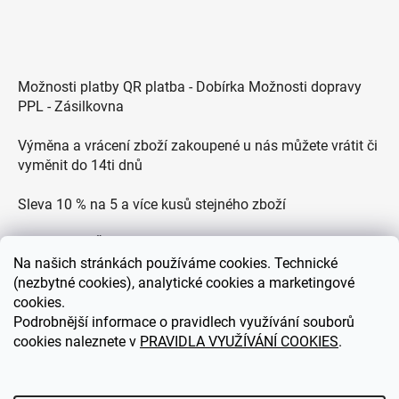
Možnosti platby QR platba - Dobírka Možnosti dopravy
PPL - Zásilkovna
Výměna a vrácení zboží zakoupené u nás můžete vrátit či
vyměnit do 14ti dnů
Sleva 10 % na 5 a více kusů stejného zboží
Doprava po ČR zdarma pro objednávky nad 2500 Kč
Na
našich stránkách používáme cookies. Technické
Zákaznická podpora každý všední den od 9.00 do 18.00
(nezbytné cookies), analytické cookies a marketingové
hodin
cookies.
Podrobnější informace o pravidlech využívání souborů
cookies naleznete v
PRAVIDLA VYUŽÍVÁNÍ COOKIES
.