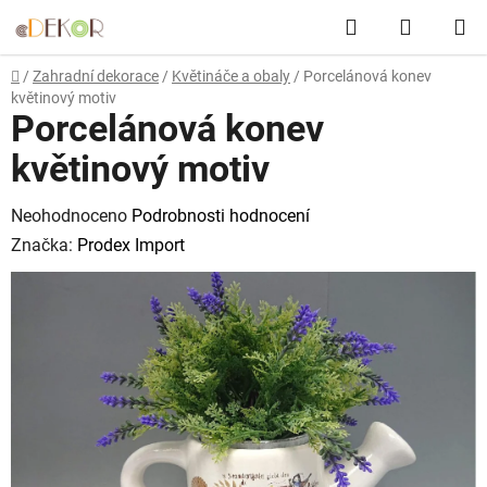
Přejít
Hledat
NÁKUP
na
obsah
KOŠÍK
Domů
/
Zahradní dekorace
/
Květináče a obaly
/
Porcelánová konev
květinový motiv
Porcelánová konev
květinový motiv
Průměrné
Neohodnoceno
Podrobnosti hodnocení
hodnocení
Značka:
Prodex Import
produktu
je
0,0
z
5
hvězdiček.