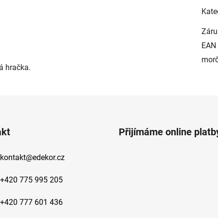
Kate
Záru
EAN
mor
á hračka.
akt
Přijímáme online platb
kontakt
@
edekor.cz
+420 775 995 205
+420 777 601 436