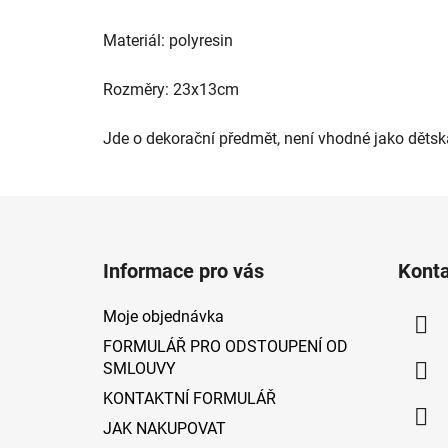
Materiál: polyresin
Rozměry: 23x13cm
Jde o dekorační předmět, není vhodné jako dětsk
Z
á
Informace pro vás
Kont
p
a
Moje objednávka
t
FORMULÁŘ PRO ODSTOUPENÍ OD
í
SMLOUVY
KONTAKTNÍ FORMULÁŘ
JAK NAKUPOVAT