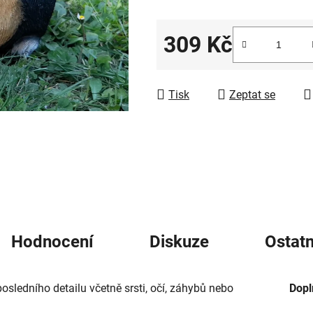
5
hvězdiček.
309 Kč
Měrná cena:
Tisk
Zeptat se
Hodnocení
Diskuze
Ostatn
sledního detailu včetně srsti, očí, záhybů nebo
Dopl