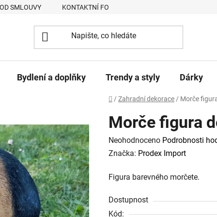
 OD SMLOUVY
KONTAKTNÍ FORMULÁŘ
JAK NAKUPOVAT
Bydlení a doplňky
Trendy a styly
Dárky
Domů
/
Zahradní dekorace
/
Morče figur
Morče figura d
Průměrné
Neohodnoceno
Podrobnosti ho
hodnocení
Značka:
Prodex Import
produktu
Figura barevného morčete.
je
0,0
Dostupnost
z
Kód: