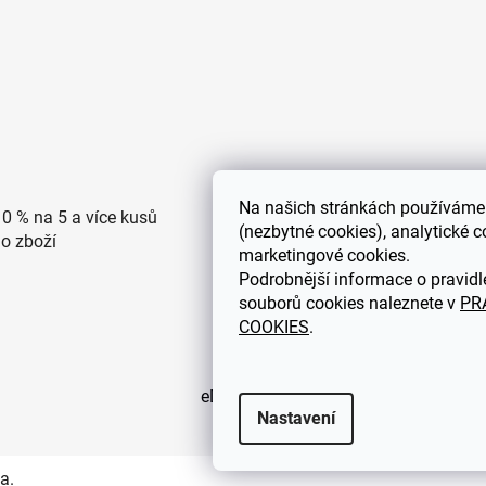
Na
našich stránkách používáme 
10 % na 5 a více kusů
Doprava po ČR zdarma pro
(nezbytné cookies), analytické c
ho zboží
objednávky nad 2500 Kč
marketingové cookies.
Podrobnější informace o pravidl
souborů cookies naleznete v
PR
COOKIES
.
eDEKOR.cz
Nastavení
a.