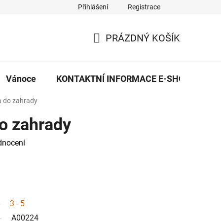
Přihlášení
Registrace
eDekor PROVOZOVNA
OBCHODNÍ PODMÍNKY
PRAVID
PRÁZDNÝ KOŠÍK
NÁKUPNÍ
KOŠÍK
Vánoce
KONTAKTNÍ INFORMACE E-SHOPU
a do zahrady
o zahrady
dnocení
3 - 5
A00224