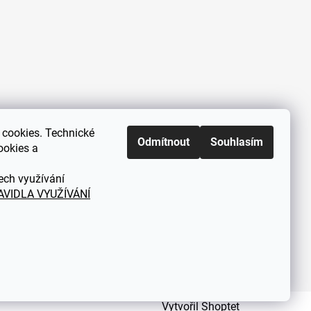
cookies. Technické
Zákaznická podpora každý všední
Odmítnout
Souhlasím
ookies a
den od 9.00 do 18.00 hodin
ech využívání
AVIDLA VYUŽÍVÁNÍ
Vytvořil Shoptet