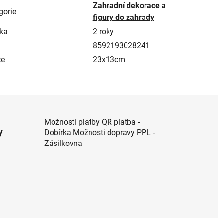
Zahradní dekorace a
gorie
figury do zahrady
ka
2 roky
8592193028241
če
23x13cm
Možnosti platby QR platba -
y
Dobírka Možnosti dopravy PPL -
Zásilkovna