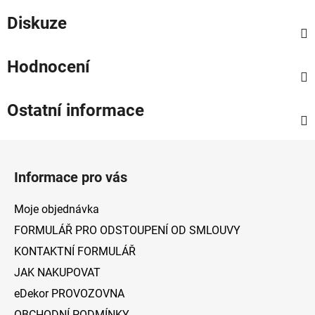
Diskuze
Hodnocení
Ostatní informace
Z
á
Informace pro vás
p
a
Moje objednávka
t
FORMULÁŘ PRO ODSTOUPENÍ OD SMLOUVY
í
KONTAKTNÍ FORMULÁŘ
JAK NAKUPOVAT
eDekor PROVOZOVNA
OBCHODNÍ PODMÍNKY