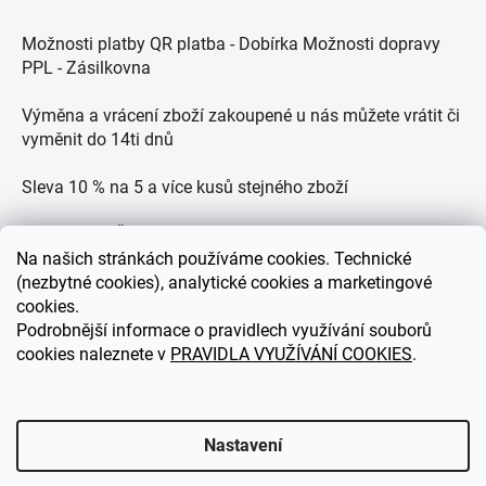
Možnosti platby QR platba - Dobírka Možnosti dopravy
PPL - Zásilkovna
Výměna a vrácení zboží zakoupené u nás můžete vrátit či
vyměnit do 14ti dnů
Sleva 10 % na 5 a více kusů stejného zboží
Doprava po ČR zdarma pro objednávky nad 2500 Kč
Na
našich stránkách používáme cookies. Technické
Zákaznická podpora každý všední den od 9.00 do 18.00
(nezbytné cookies), analytické cookies a marketingové
hodin
cookies.
Podrobnější informace o pravidlech využívání souborů
cookies naleznete v
PRAVIDLA VYUŽÍVÁNÍ COOKIES
.
eDEKOR.cz
Nastavení