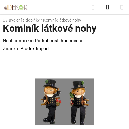
Přejít
Hledat
NÁKUP
na
obsah
KOŠÍK
Domů
/
Bydlení a doplňky
/
Kominík látkové nohy
Kominík látkové nohy
Průměrné
Neohodnoceno
Podrobnosti hodnocení
hodnocení
Značka:
Prodex Import
produktu
je
0,0
z
5
hvězdiček.