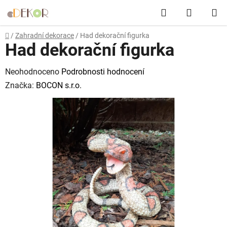
Přejít
Hledat
NÁKUP
na
obsah
KOŠÍK
Domů
/
Zahradní dekorace
/
Had dekorační figurka
Had dekorační figurka
Průměrné
Neohodnoceno
Podrobnosti hodnocení
hodnocení
Značka:
BOCON s.r.o.
produktu
je
0,0
z
5
hvězdiček.