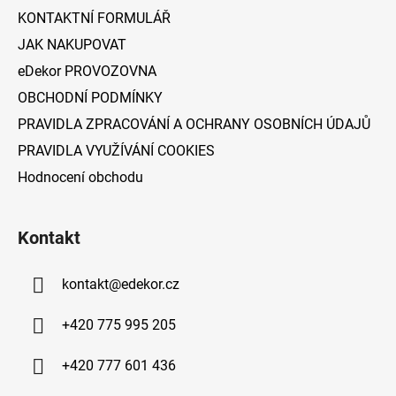
í
KONTAKTNÍ FORMULÁŘ
JAK NAKUPOVAT
eDekor PROVOZOVNA
OBCHODNÍ PODMÍNKY
PRAVIDLA ZPRACOVÁNÍ A OCHRANY OSOBNÍCH ÚDAJŮ
PRAVIDLA VYUŽÍVÁNÍ COOKIES
Hodnocení obchodu
Kontakt
kontakt
@
edekor.cz
+420 775 995 205
+420 777 601 436