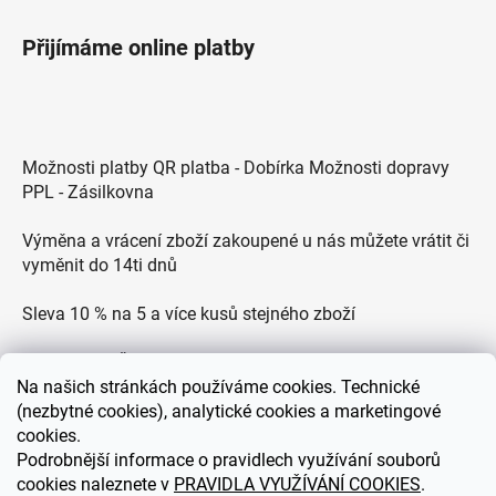
Přijímáme online platby
Možnosti platby QR platba - Dobírka Možnosti dopravy
PPL - Zásilkovna
Výměna a vrácení zboží zakoupené u nás můžete vrátit či
vyměnit do 14ti dnů
Sleva 10 % na 5 a více kusů stejného zboží
Doprava po ČR zdarma pro objednávky nad 2500 Kč
Na
našich stránkách používáme cookies. Technické
Zákaznická podpora každý všední den od 9.00 do 18.00
(nezbytné cookies), analytické cookies a marketingové
hodin
cookies.
Podrobnější informace o pravidlech využívání souborů
cookies naleznete v
PRAVIDLA VYUŽÍVÁNÍ COOKIES
.