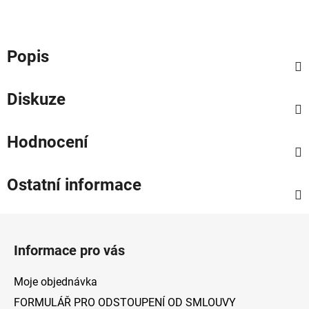
Popis
Diskuze
Hodnocení
Ostatní informace
Z
á
Informace pro vás
p
a
Moje objednávka
t
FORMULÁŘ PRO ODSTOUPENÍ OD SMLOUVY