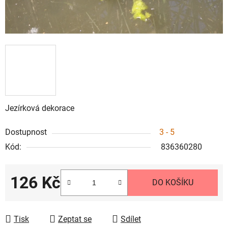
Jezírková dekorace
Dostupnost
3 - 5
Kód:
836360280
126 Kč
DO KOŠÍKU
Měrná cena:
Tisk
Zeptat se
Sdílet