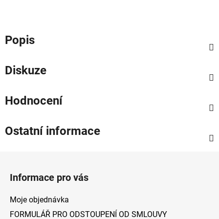
Popis
Diskuze
Hodnocení
Ostatní informace
Z
á
Informace pro vás
p
a
Moje objednávka
t
FORMULÁŘ PRO ODSTOUPENÍ OD SMLOUVY