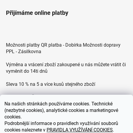
Přijímáme online platby
Možnosti platby QR platba - Dobírka Možnosti dopravy
PPL - Zásilkovna
Výměna a vrácení zboží zakoupené u nás můžete vrátit či
vyměnit do 14ti dnů
Sleva 10 % na 5 a více kusů stejného zboží
Doprava po ČR zdarma pro objednávky nad 2500 Kč
Na
našich stránkách používáme cookies. Technické
Zákaznická podpora každý všední den od 9.00 do 18.00
(nezbytné cookies), analytické cookies a marketingové
hodin
cookies.
Podrobnější informace o pravidlech využívání souborů
cookies naleznete v
PRAVIDLA VYUŽÍVÁNÍ COOKIES
.