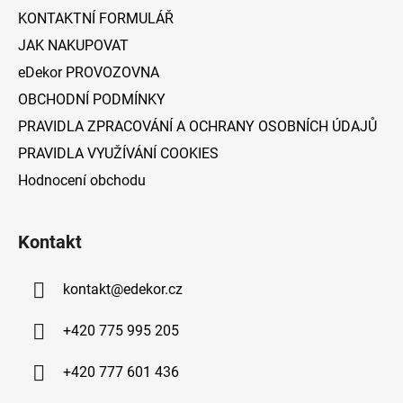
í
KONTAKTNÍ FORMULÁŘ
JAK NAKUPOVAT
eDekor PROVOZOVNA
OBCHODNÍ PODMÍNKY
PRAVIDLA ZPRACOVÁNÍ A OCHRANY OSOBNÍCH ÚDAJŮ
PRAVIDLA VYUŽÍVÁNÍ COOKIES
Hodnocení obchodu
Kontakt
kontakt
@
edekor.cz
+420 775 995 205
+420 777 601 436