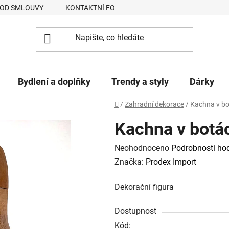
 OD SMLOUVY
KONTAKTNÍ FORMULÁŘ
JAK NAKUPOVAT
Bydlení a doplňky
Trendy a styly
Dárky
Domů
/
Zahradní dekorace
/
Kachna v bo
Kachna v botác
Průměrné
Neohodnoceno
Podrobnosti ho
hodnocení
Značka:
Prodex Import
produktu
Dekorační figura
je
0,0
Dostupnost
z
Kód: