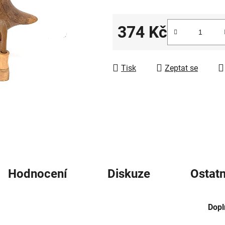
5
hvězdiček.
374 Kč
Měrná cena:
Tisk
Zeptat se
Hodnocení
Diskuze
Ostatn
Dopl