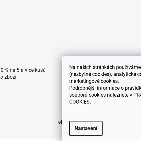
Na
našich stránkách používáme 
10 % na 5 a více kusů
Doprava po ČR zdarma pro
(nezbytné cookies), analytické c
ho zboží
objednávky nad 2500 Kč
marketingové cookies.
Podrobnější informace o pravidl
souborů cookies naleznete v
PR
COOKIES
.
eDEKOR.cz
Nastavení