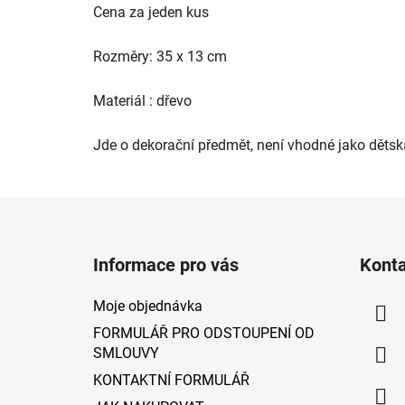
Cena za jeden kus
Rozměry: 35 x 13 cm
Materiál : dřevo
Jde o dekorační předmět, není vhodné jako dětsk
Z
á
Informace pro vás
Kont
p
a
Moje objednávka
t
FORMULÁŘ PRO ODSTOUPENÍ OD
í
SMLOUVY
KONTAKTNÍ FORMULÁŘ