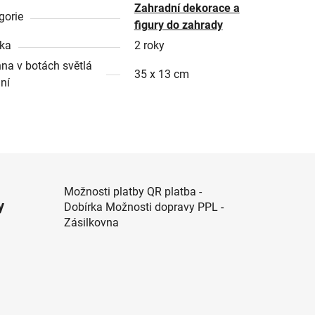
Zahradní dekorace a
gorie
figury do zahrady
ka
2 roky
na v botách světlá
35 x 13 cm
ní
Možnosti platby QR platba -
y
Dobírka Možnosti dopravy PPL -
Zásilkovna