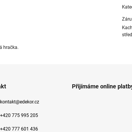
Kate
Záru
Kach
střed
á hračka.
akt
Přijímáme online platb
kontakt
@
edekor.cz
+420 775 995 205
+420 777 601 436