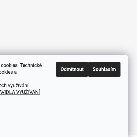
cookies. Technické
Zákaznická podpora každý všední
Odmítnout
Souhlasím
ookies a
den od 9.00 do 18.00 hodin
ech využívání
AVIDLA VYUŽÍVÁNÍ