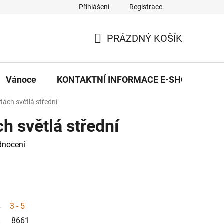
Přihlášení
Registrace
eDekor PROVOZOVNA
OBCHODNÍ PODMÍNKY
PRAVID
PRÁZDNÝ KOŠÍK
NÁKUPNÍ
KOŠÍK
Vánoce
KONTAKTNÍ INFORMACE E-SHOPU
tách světlá střední
h světlá střední
dnocení
3 - 5
8661