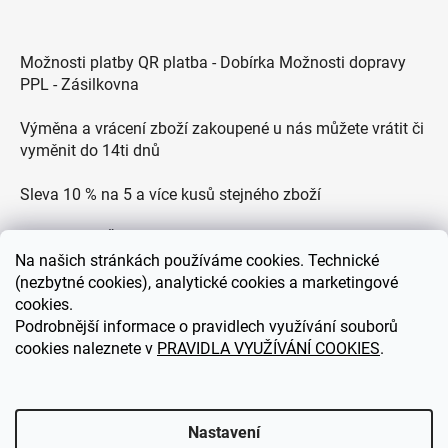
Možnosti platby QR platba - Dobírka Možnosti dopravy
PPL - Zásilkovna
Výměna a vrácení zboží zakoupené u nás můžete vrátit či
vyměnit do 14ti dnů
Sleva 10 % na 5 a více kusů stejného zboží
Doprava po ČR zdarma pro objednávky nad 2500 Kč
Na
našich stránkách používáme cookies. Technické
Zákaznická podpora každý všední den od 9.00 do 18.00
(nezbytné cookies), analytické cookies a marketingové
hodin
cookies.
Podrobnější informace o pravidlech využívání souborů
cookies naleznete v
PRAVIDLA VYUŽÍVÁNÍ COOKIES
.
eDEKOR.cz
Nastavení