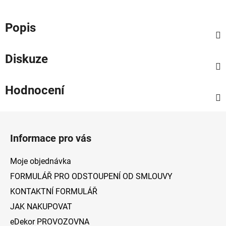
Popis
Diskuze
Hodnocení
Z
á
Informace pro vás
p
a
Moje objednávka
t
FORMULÁŘ PRO ODSTOUPENÍ OD SMLOUVY
í
KONTAKTNÍ FORMULÁŘ
JAK NAKUPOVAT
eDekor PROVOZOVNA