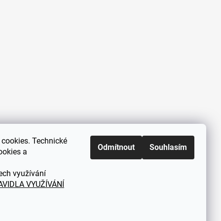
cookies. Technické
Zákaznická podpora každý všední
Odmítnout
Souhlasím
ookies a
den od 9.00 do 18.00 hodin
ech využívání
AVIDLA VYUŽÍVÁNÍ