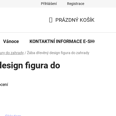
Přihlášení
Registrace
eDekor PROVOZOVNA
OBCHODNÍ PODMÍNKY
PRAVID
PRÁZDNÝ KOŠÍK
NÁKUPNÍ
KOŠÍK
Vánoce
KONTAKTNÍ INFORMACE E-SHOPU
gury do zahrady
/
Žába dřevěný design figura do zahrady
esign figura do
cení