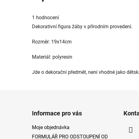
Průměrné
hodnocení
1 hodnocení
produktu
je
Dekorativní figura žáby v přírodním provedení.
5,0
z
5
Rozměr: 19x14cm
hvězdiček.
Materiál: polyresin
Jde o dekorační předmět, není vhodné jako dětsk
Z
á
Informace pro vás
Kont
p
a
Moje objednávka
t
FORMULÁŘ PRO ODSTOUPENÍ OD