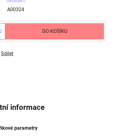
Skladem
A00324
DO KOŠÍKU
Sdílet
tní informace
ňkové parametry