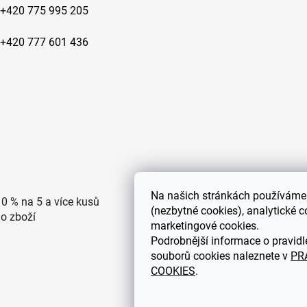
+420 775 995 205
+420 777 601 436
Na
našich stránkách používáme 
10 % na 5 a více kusů
Doprava po ČR zdarma pro
(nezbytné cookies), analytické c
ho zboží
objednávky nad 2500 Kč
marketingové cookies.
Podrobnější informace o pravidl
souborů cookies naleznete v
PR
COOKIES
.