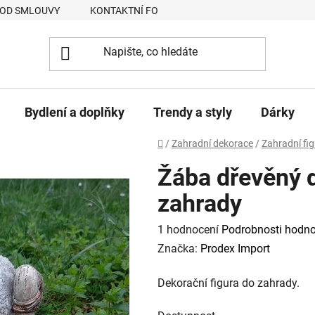
 OD SMLOUVY
KONTAKTNÍ FORMULÁŘ
JAK NAKUPOVAT
Bydlení a doplňky
Trendy a styly
Dárky
Domů
/
Zahradní dekorace
/
Zahradní fi
Žába dřevěný d
zahrady
Průměrné
1 hodnocení
Podrobnosti hodno
hodnocení
Značka:
Prodex Import
produktu
Dekorační figura do zahrady.
je
5,0