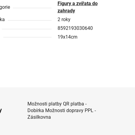
Figury a zvířata do
gorie
zahrady
ka
2 roky
8592193030640
a
19x14cm
Možnosti platby QR platba -
y
Dobírka Možnosti dopravy PPL -
Zásilkovna