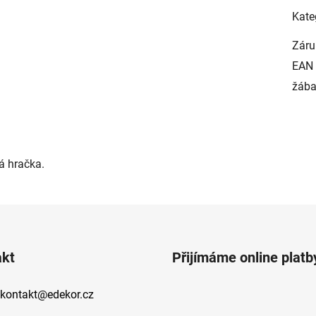
Kate
Záru
EAN
žáb
á hračka.
akt
Přijímáme online platb
kontakt
@
edekor.cz