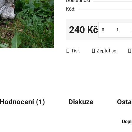
Dostupnost
z
Kód:
5
hvězdiček.
240 Kč
Měrná cena:
Tisk
Zeptat se
Hodnocení (1)
Diskuze
Osta
Dopl