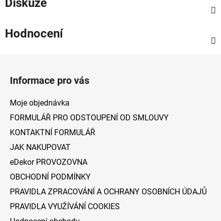
Diskuze
Hodnocení
Z
á
Informace pro vás
p
a
Moje objednávka
t
FORMULÁŘ PRO ODSTOUPENÍ OD SMLOUVY
í
KONTAKTNÍ FORMULÁŘ
JAK NAKUPOVAT
eDekor PROVOZOVNA
OBCHODNÍ PODMÍNKY
PRAVIDLA ZPRACOVÁNÍ A OCHRANY OSOBNÍCH ÚDAJŮ
PRAVIDLA VYUŽÍVÁNÍ COOKIES