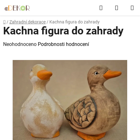
Přejít
Hledat
NÁKUP
na
obsah
KOŠÍK
Domů
/
Zahradní dekorace
/
Kachna figura do zahrady
Kachna figura do zahrady
Průměrné
Neohodnoceno
Podrobnosti hodnocení
hodnocení
produktu
je
0,0
z
5
hvězdiček.