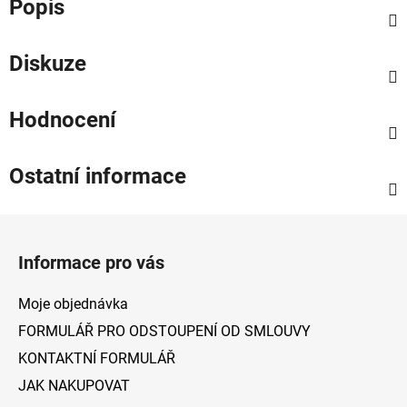
Popis
Diskuze
Hodnocení
Ostatní informace
Z
á
Informace pro vás
p
a
Moje objednávka
t
FORMULÁŘ PRO ODSTOUPENÍ OD SMLOUVY
í
KONTAKTNÍ FORMULÁŘ
JAK NAKUPOVAT