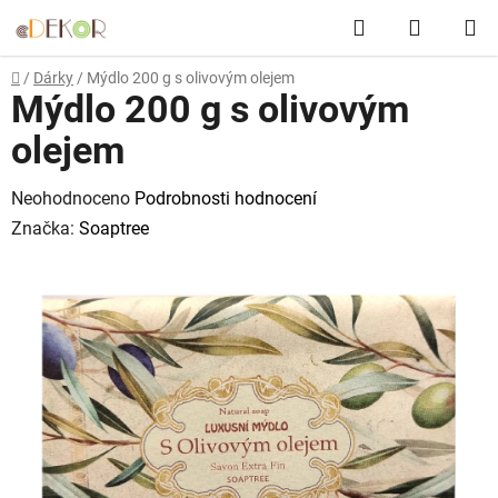
Přejít
Hledat
NÁKUP
na
obsah
KOŠÍK
Domů
/
Dárky
/
Mýdlo 200 g s olivovým olejem
Mýdlo 200 g s olivovým
olejem
Průměrné
Neohodnoceno
Podrobnosti hodnocení
hodnocení
Značka:
Soaptree
produktu
je
0,0
z
5
hvězdiček.