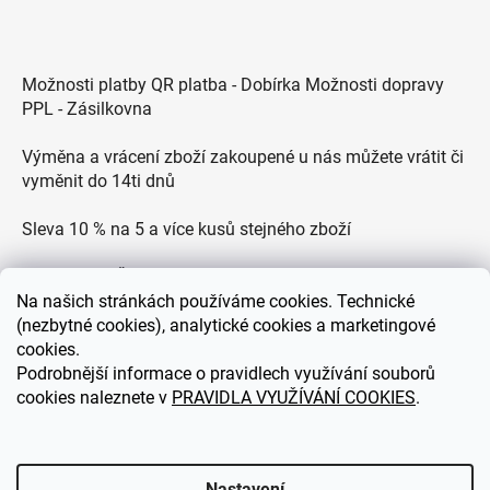
Možnosti platby QR platba - Dobírka Možnosti dopravy
PPL - Zásilkovna
Výměna a vrácení zboží zakoupené u nás můžete vrátit či
vyměnit do 14ti dnů
Sleva 10 % na 5 a více kusů stejného zboží
Doprava po ČR zdarma pro objednávky nad 2500 Kč
Na
našich stránkách používáme cookies. Technické
Zákaznická podpora každý všední den od 9.00 do 18.00
(nezbytné cookies), analytické cookies a marketingové
hodin
cookies.
Podrobnější informace o pravidlech využívání souborů
cookies naleznete v
PRAVIDLA VYUŽÍVÁNÍ COOKIES
.
eDEKOR.cz
Nastavení