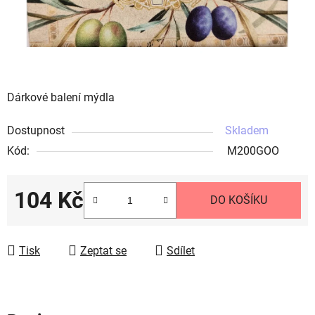
Dárkové balení mýdla
Dostupnost
Skladem
Kód:
M200GOO
104 Kč
DO KOŠÍKU
Měrná cena:
Tisk
Zeptat se
Sdílet