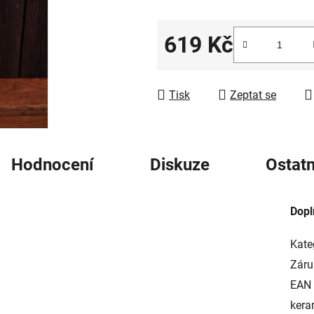
5
hvězdiček.
619 Kč
Měrná cena:
Tisk
Zeptat se
Hodnocení
Diskuze
Ostatn
Dopl
Kate
Záru
EAN
kera