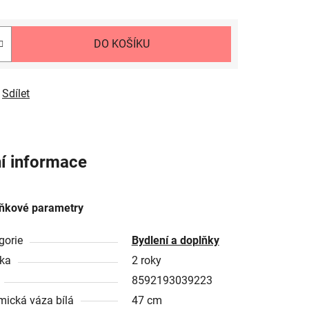
DO KOŠÍKU
Sdílet
í informace
ňkové parametry
gorie
Bydlení a doplňky
ka
2 roky
8592193039223
mická váza bílá
47 cm