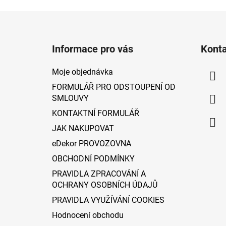
Z
á
Informace pro vás
Kont
p
a
Moje objednávka
t
FORMULÁŘ PRO ODSTOUPENÍ OD
í
SMLOUVY
KONTAKTNÍ FORMULÁŘ
JAK NAKUPOVAT
eDekor PROVOZOVNA
OBCHODNÍ PODMÍNKY
PRAVIDLA ZPRACOVÁNÍ A
OCHRANY OSOBNÍCH ÚDAJŮ
PRAVIDLA VYUŽÍVÁNÍ COOKIES
Hodnocení obchodu