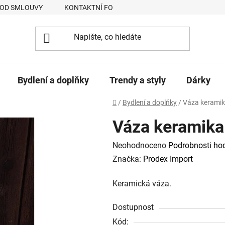
 OD SMLOUVY
KONTAKTNÍ FORMULÁŘ
JAK NAKUPOVAT
Bydlení a doplňky
Trendy a styly
Dárky
Domů
/
Bydlení a doplňky
/
Váza keramik
Váza keramika
Průměrné
Neohodnoceno
Podrobnosti ho
hodnocení
Značka:
Prodex Import
produktu
Keramická váza.
je
0,0
Dostupnost
z
Kód: