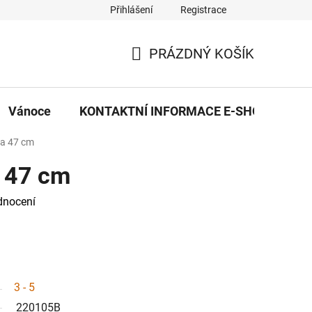
Přihlášení
Registrace
eDekor PROVOZOVNA
OBCHODNÍ PODMÍNKY
PRAVID
PRÁZDNÝ KOŠÍK
NÁKUPNÍ
KOŠÍK
Vánoce
KONTAKTNÍ INFORMACE E-SHOPU
a 47 cm
 47 cm
dnocení
3 - 5
220105B