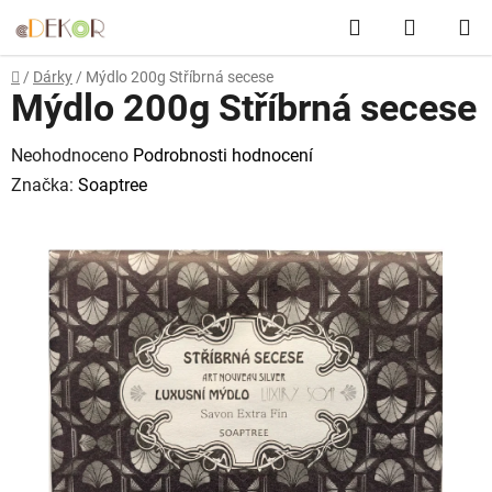
Přejít
Hledat
NÁKUP
na
obsah
KOŠÍK
Domů
/
Dárky
/
Mýdlo 200g Stříbrná secese
Mýdlo 200g Stříbrná secese
Průměrné
Neohodnoceno
Podrobnosti hodnocení
hodnocení
Značka:
Soaptree
produktu
je
0,0
z
5
hvězdiček.