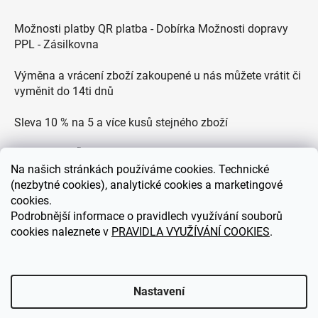
Možnosti platby QR platba - Dobírka Možnosti dopravy
PPL - Zásilkovna
Výměna a vrácení zboží zakoupené u nás můžete vrátit či
vyměnit do 14ti dnů
Sleva 10 % na 5 a více kusů stejného zboží
Doprava po ČR zdarma pro objednávky nad 2500 Kč
Na
našich stránkách používáme cookies. Technické
Zákaznická podpora každý všední den od 9.00 do 18.00
(nezbytné cookies), analytické cookies a marketingové
hodin
cookies.
Podrobnější informace o pravidlech využívání souborů
cookies naleznete v
PRAVIDLA VYUŽÍVÁNÍ COOKIES
.
eDEKOR.cz
Nastavení