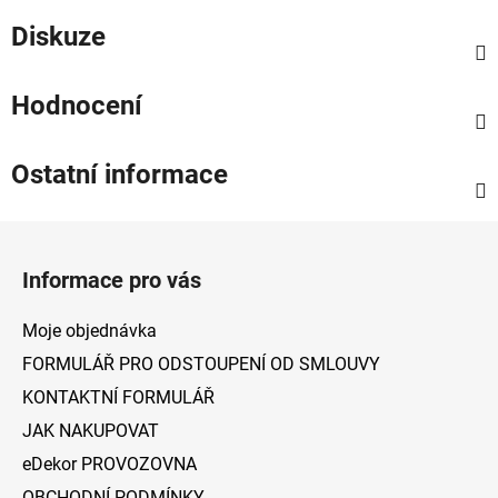
Diskuze
Hodnocení
Ostatní informace
Z
á
Informace pro vás
p
a
Moje objednávka
t
FORMULÁŘ PRO ODSTOUPENÍ OD SMLOUVY
í
KONTAKTNÍ FORMULÁŘ
JAK NAKUPOVAT
eDekor PROVOZOVNA
OBCHODNÍ PODMÍNKY