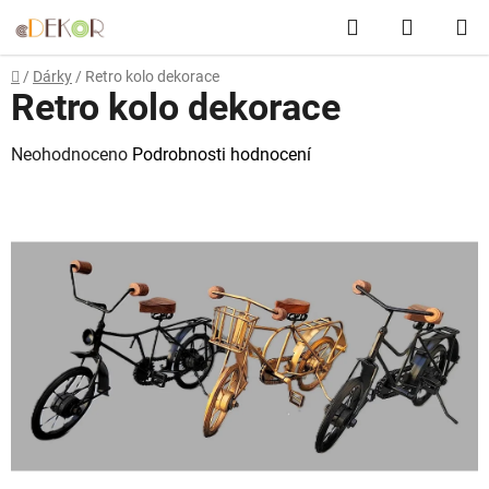
Přejít
Hledat
NÁKUP
na
obsah
KOŠÍK
Domů
/
Dárky
/
Retro kolo dekorace
Retro kolo dekorace
Průměrné
Neohodnoceno
Podrobnosti hodnocení
hodnocení
produktu
je
0,0
z
5
hvězdiček.