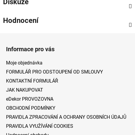
Diskuze
Hodnocení
Z
á
Informace pro vás
p
a
Moje objednávka
t
FORMULÁŘ PRO ODSTOUPENÍ OD SMLOUVY
í
KONTAKTNÍ FORMULÁŘ
JAK NAKUPOVAT
eDekor PROVOZOVNA
OBCHODNÍ PODMÍNKY
PRAVIDLA ZPRACOVÁNÍ A OCHRANY OSOBNÍCH ÚDAJŮ
PRAVIDLA VYUŽÍVÁNÍ COOKIES