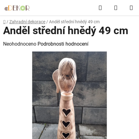
Přejít
Hledat
NÁKUP
na
obsah
KOŠÍK
Domů
/
Zahradní dekorace
/
Anděl střední hnědý 49 cm
Anděl střední hnědý 49 cm
Průměrné
Neohodnoceno
Podrobnosti hodnocení
hodnocení
produktu
je
0,0
z
5
hvězdiček.