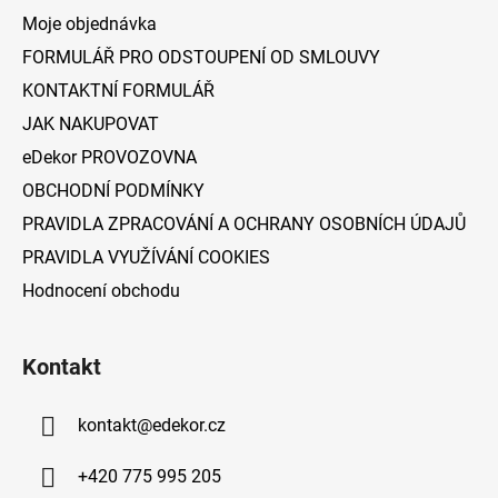
a
Moje objednávka
t
FORMULÁŘ PRO ODSTOUPENÍ OD SMLOUVY
í
KONTAKTNÍ FORMULÁŘ
JAK NAKUPOVAT
eDekor PROVOZOVNA
OBCHODNÍ PODMÍNKY
PRAVIDLA ZPRACOVÁNÍ A OCHRANY OSOBNÍCH ÚDAJŮ
PRAVIDLA VYUŽÍVÁNÍ COOKIES
Hodnocení obchodu
Kontakt
kontakt
@
edekor.cz
+420 775 995 205