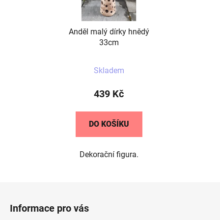
Anděl malý dírky hnědý
33cm
Skladem
439 Kč
DO KOŠÍKU
Dekorační figura.
Z
á
Informace pro vás
p