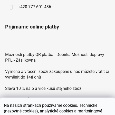
+420 777 601 436
Přijímáme online platby
Možnosti platby QR platba - Dobírka Možnosti dopravy
PPL - Zásilkovna
Výměna a vrácení zboží zakoupené u nás můžete vrátit či
vyměnit do 14ti dnů
Sleva 10 % na 5 a více kusů stejného zboží
Doprava po ČR zdarma pro objednávky nad 2500 Kč
Na
našich stránkách používáme cookies. Technické
(nezbytné cookies), analytické cookies a marketingové
Zákaznická podpora každý všední den od 9.00 do 18.00