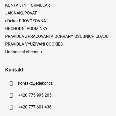
í
KONTAKTNÍ FORMULÁŘ
JAK NAKUPOVAT
eDekor PROVOZOVNA
OBCHODNÍ PODMÍNKY
PRAVIDLA ZPRACOVÁNÍ A OCHRANY OSOBNÍCH ÚDAJŮ
PRAVIDLA VYUŽÍVÁNÍ COOKIES
Hodnocení obchodu
Kontakt
kontakt
@
edekor.cz
+420 775 995 205
+420 777 601 436