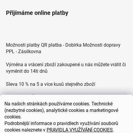
Přijímáme online platby
Možnosti platby QR platba - Dobírka Možnosti dopravy
PPL - Zásilkovna
Výměna a vrácení zboží zakoupené u nás můžete vrátit či
vyměnit do 14ti dnů
Sleva 10 % na 5 a více kusů stejného zboží
Doprava po ČR zdarma pro objednávky nad 2500 Kč
Na
našich stránkách používáme cookies. Technické
Zákaznická podpora každý všední den od 9.00 do 18.00
(nezbytné cookies), analytické cookies a marketingové
hodin
cookies.
Podrobnější informace o pravidlech využívání souborů
cookies naleznete v
PRAVIDLA VYUŽÍVÁNÍ COOKIES
.