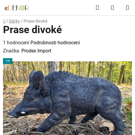
Přejít
Hledat
NÁKUP
na
obsah
KOŠÍK
Domů
/
Dárky
/
Prase divoké
Prase divoké
Průměrné
1 hodnocení
Podrobnosti hodnocení
hodnocení
Značka:
Prodex Import
produktu
TIP
je
5,0
z
5
hvězdiček.