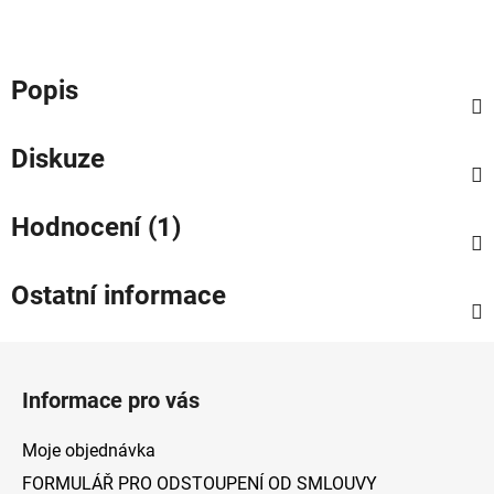
Popis
Diskuze
Hodnocení (1)
Ostatní informace
Z
á
Informace pro vás
p
a
Moje objednávka
t
FORMULÁŘ PRO ODSTOUPENÍ OD SMLOUVY