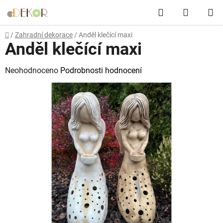
Přejít
Hledat
NÁKUP
na
obsah
KOŠÍK
Domů
/
Zahradní dekorace
/
Anděl klečící maxi
Anděl klečící maxi
Průměrné
Neohodnoceno
Podrobnosti hodnocení
hodnocení
produktu
je
0,0
z
5
hvězdiček.