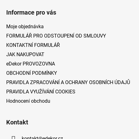
á
Informace pro vás
p
a
Moje objednávka
t
FORMULÁŘ PRO ODSTOUPENÍ OD SMLOUVY
í
KONTAKTNÍ FORMULÁŘ
JAK NAKUPOVAT
eDekor PROVOZOVNA
OBCHODNÍ PODMÍNKY
PRAVIDLA ZPRACOVÁNÍ A OCHRANY OSOBNÍCH ÚDAJŮ
PRAVIDLA VYUŽÍVÁNÍ COOKIES
Hodnocení obchodu
Kontakt
kontakt
@
edekor.cz