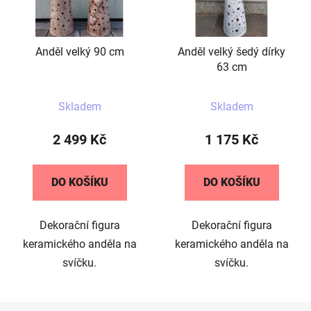
Anděl velký 90 cm
Anděl velký šedý dírky
63 cm
Průměrné
Skladem
Skladem
hodnocení
produktu
2 499 Kč
1 175 Kč
je
5,0
DO KOŠÍKU
DO KOŠÍKU
z
5
Dekorační figura
Dekorační figura
hvězdiček.
keramického anděla na
keramického anděla na
svíčku.
svíčku.
Z