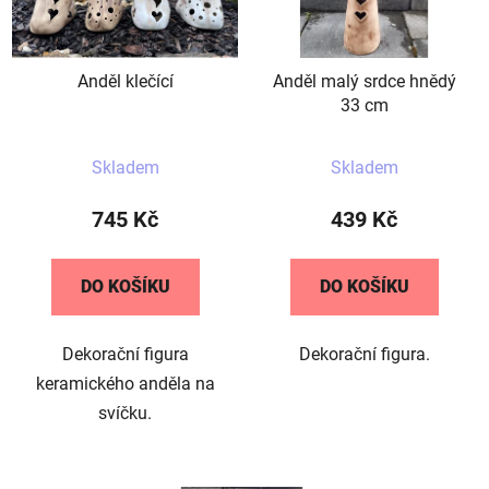
Anděl klečící
Anděl malý srdce hnědý
33 cm
Skladem
Skladem
745 Kč
439 Kč
DO KOŠÍKU
DO KOŠÍKU
Dekorační figura
Dekorační figura.
keramického anděla na
svíčku.