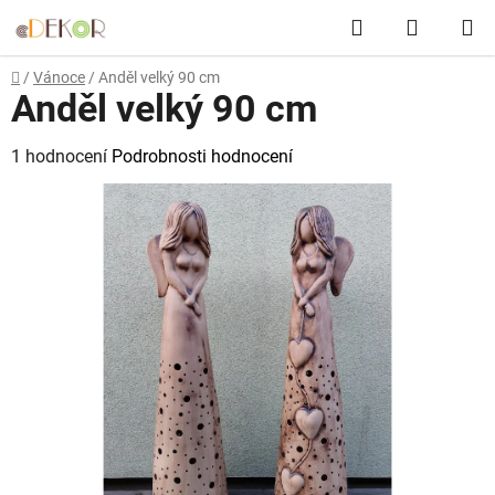
Přejít
Hledat
NÁKUP
na
obsah
KOŠÍK
Domů
/
Vánoce
/
Anděl velký 90 cm
Anděl velký 90 cm
Průměrné
1 hodnocení
Podrobnosti hodnocení
hodnocení
produktu
je
5,0
z
5
hvězdiček.