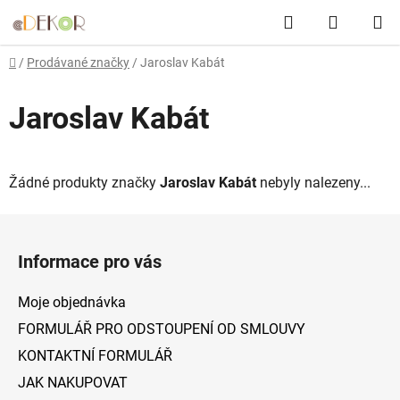
Přejít
Hledat
NÁKUP
na
obsah
KOŠÍK
Domů
/
Prodávané značky
/
Jaroslav Kabát
Jaroslav Kabát
Žádné produkty značky
Jaroslav Kabát
nebyly nalezeny...
Z
á
Informace pro vás
p
a
Moje objednávka
t
FORMULÁŘ PRO ODSTOUPENÍ OD SMLOUVY
í
KONTAKTNÍ FORMULÁŘ
JAK NAKUPOVAT