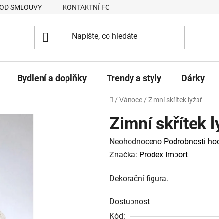
 OD SMLOUVY
KONTAKTNÍ FORMULÁŘ
JAK NAKUPOVAT
Bydlení a doplňky
Trendy a styly
Dárky
Domů
/
Vánoce
/
Zimní skřítek lyžař
Zimní skřítek l
Průměrné
Neohodnoceno
Podrobnosti ho
hodnocení
Značka:
Prodex Import
produktu
Dekorační figura.
je
0,0
Dostupnost
z
Kód: