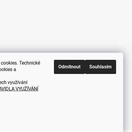
cookies. Technické
Zákaznická podpora každý všední
Odmítnout
Souhlasím
ookies a
den od 9.00 do 18.00 hodin
ech využívání
AVIDLA VYUŽÍVÁNÍ