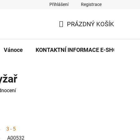
Přihlášení
Registrace
eDekor PROVOZOVNA
OBCHODNÍ PODMÍNKY
PRAVID
PRÁZDNÝ KOŠÍK
NÁKUPNÍ
KOŠÍK
Vánoce
KONTAKTNÍ INFORMACE E-SHOPU
yžař
dnocení
3 - 5
A00532