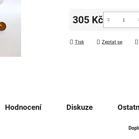
5
hvězdiček.
305 Kč
Měrná cena:
Tisk
Zeptat se
Hodnocení
Diskuze
Ostatn
Dopl