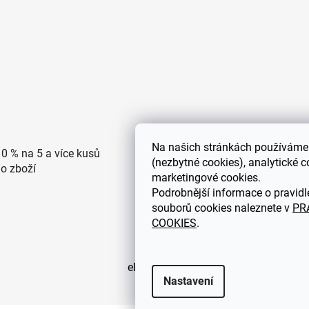
Na
našich stránkách používáme 
10 % na 5 a více kusů
Doprava po ČR zdarma pro
(nezbytné cookies), analytické c
ho zboží
objednávky nad 2500 Kč
marketingové cookies.
Podrobnější informace o pravidl
souborů cookies naleznete v
PR
COOKIES
.
eDEKOR.cz
Nastavení