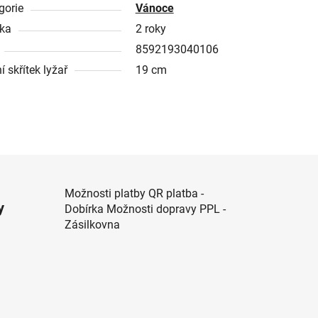
gorie
Vánoce
ka
2 roky
8592193040106
 skřítek lyžař
19 cm
Možnosti platby QR platba -
y
Dobírka Možnosti dopravy PPL -
Zásilkovna