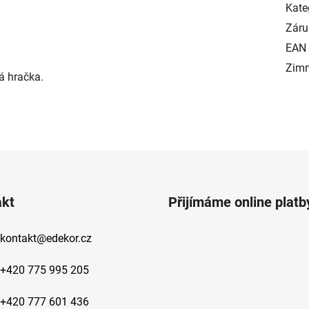
Kate
Záru
EAN
Zimní
á hračka.
akt
Přijímáme online platb
kontakt
@
edekor.cz
+420 775 995 205
+420 777 601 436