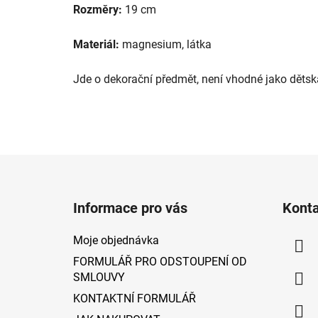
Rozměry:
19 cm
Materiál:
magnesium, látka
Jde o dekorační předmět, není vhodné jako dětsk
Z
á
Informace pro vás
Kont
p
a
Moje objednávka
t
FORMULÁŘ PRO ODSTOUPENÍ OD
í
SMLOUVY
KONTAKTNÍ FORMULÁŘ