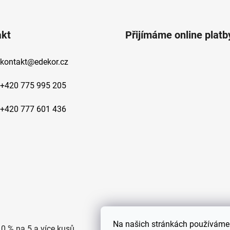
akt
Přijímáme online platb
kontakt
@
edekor.cz
+420 775 995 205
+420 777 601 436
Na
našich stránkách používáme 
10 % na 5 a více kusů
Doprava po ČR zdarma pro