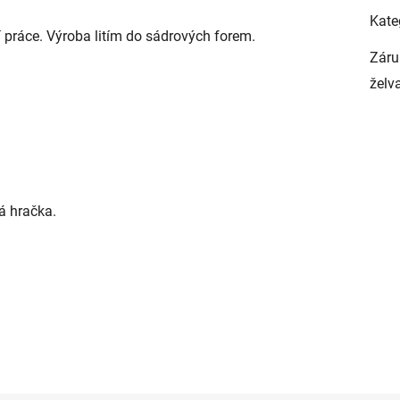
Kate
í práce. Výroba litím do sádrových forem.
Záru
želv
á hračka.