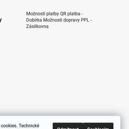
Možnosti platby QR platba -
y
Dobírka Možnosti dopravy PPL -
Zásilkovna
cookies. Technické
Zákaznická podpora každý všední