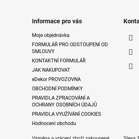
Z
á
Informace pro vás
Kont
p
a
Moje objednávka
t
FORMULÁŘ PRO ODSTOUPENÍ OD
í
SMLOUVY
KONTAKTNÍ FORMULÁŘ
JAK NAKUPOVAT
eDekor PROVOZOVNA
OBCHODNÍ PODMÍNKY
PRAVIDLA ZPRACOVÁNÍ A
OCHRANY OSOBNÍCH ÚDAJŮ
PRAVIDLA VYUŽÍVÁNÍ COOKIES
Hodnocení obchodu
Výměna a vrácení zboží zakoupené
Sleva 