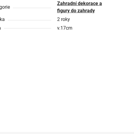
Zahradní dekorace a
gorie
figury do zahrady
ka
2 roky
a
v.17cm