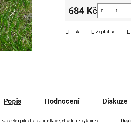
5
684 Kč
hvězdiček.
Měrná cena:
Tisk
Zeptat se
Popis
Hodnocení
Diskuze
ší každého pilného zahrádkáře, vhodná k rybníčku
Dopl