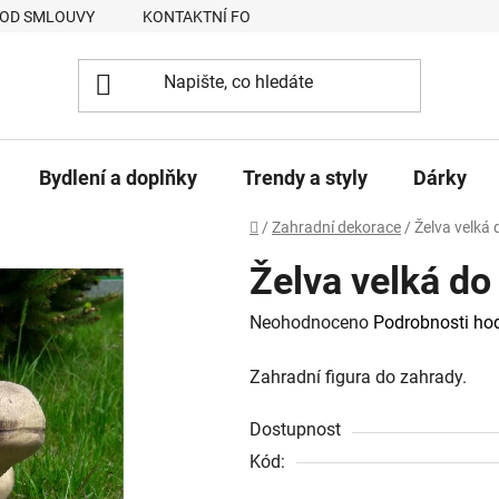
 OD SMLOUVY
KONTAKTNÍ FORMULÁŘ
JAK NAKUPOVAT
Bydlení a doplňky
Trendy a styly
Dárky
Domů
/
Zahradní dekorace
/
Želva velká
Želva velká do
Průměrné
Neohodnoceno
Podrobnosti ho
hodnocení
Zahradní figura do zahrady.
produktu
je
Dostupnost
0,0
Kód:
z