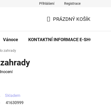
Přihlášení
Registrace
eDekor PROVOZOVNA
OBCHODNÍ PODMÍNKY
PRAVID
PRÁZDNÝ KOŠÍK
NÁKUPNÍ
KOŠÍK
Vánoce
KONTAKTNÍ INFORMACE E-SHOPU
 do zahrady
 zahrady
dnocení
Skladem
41630999