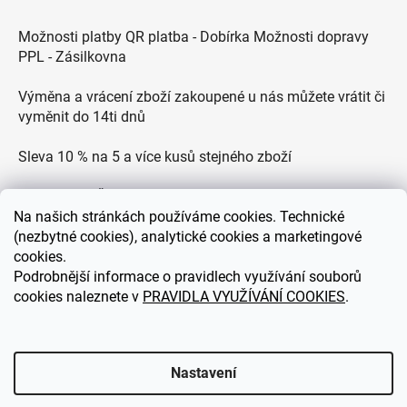
Možnosti platby QR platba - Dobírka Možnosti dopravy
PPL - Zásilkovna
Výměna a vrácení zboží zakoupené u nás můžete vrátit či
vyměnit do 14ti dnů
Sleva 10 % na 5 a více kusů stejného zboží
Doprava po ČR zdarma pro objednávky nad 2500 Kč
Na
našich stránkách používáme cookies. Technické
Zákaznická podpora každý všední den od 9.00 do 18.00
(nezbytné cookies), analytické cookies a marketingové
hodin
cookies.
Podrobnější informace o pravidlech využívání souborů
cookies naleznete v
PRAVIDLA VYUŽÍVÁNÍ COOKIES
.
eDEKOR.cz
Nastavení