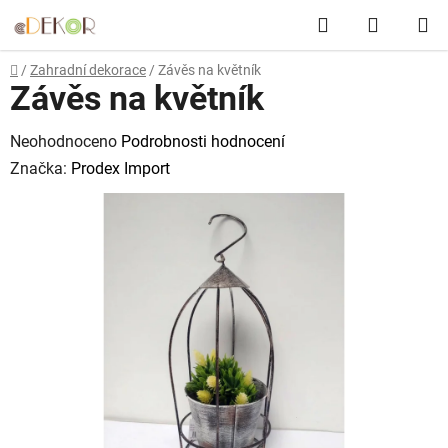
Přejít
Hledat
NÁKUP
na
obsah
KOŠÍK
Domů
/
Zahradní dekorace
/
Závěs na květník
Závěs na květník
Průměrné
Neohodnoceno
Podrobnosti hodnocení
hodnocení
Značka:
Prodex Import
produktu
je
0,0
z
5
hvězdiček.