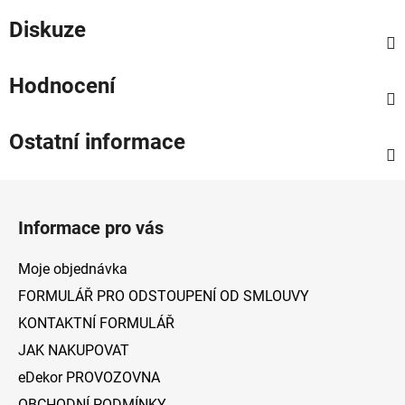
Diskuze
Hodnocení
Ostatní informace
Z
á
Informace pro vás
p
a
Moje objednávka
t
FORMULÁŘ PRO ODSTOUPENÍ OD SMLOUVY
í
KONTAKTNÍ FORMULÁŘ
JAK NAKUPOVAT
eDekor PROVOZOVNA
OBCHODNÍ PODMÍNKY