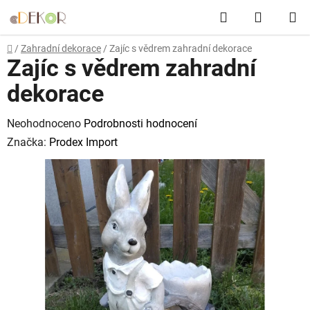
Přejít
Hledat
NÁKUP
na
obsah
KOŠÍK
Domů
/
Zahradní dekorace
/
Zajíc s vědrem zahradní dekorace
Zajíc s vědrem zahradní
dekorace
Průměrné
Neohodnoceno
Podrobnosti hodnocení
hodnocení
Značka:
Prodex Import
produktu
je
0,0
z
5
hvězdiček.