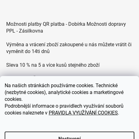
Možnosti platby QR platba - Dobírka Možnosti dopravy
PPL - Zásilkovna
Výměna a vrácení zboží zakoupené u nás můžete vrátit či
vyměnit do 14ti dnů
Sleva 10 % na 5 a více kusů stejného zboží
Doprava po ČR zdarma pro objednávky nad 2500 Kč
Na
našich stránkách používáme cookies. Technické
Zákaznická podpora každý všední den od 9.00 do 18.00
(nezbytné cookies), analytické cookies a marketingové
hodin
cookies.
Podrobnější informace o pravidlech využívání souborů
cookies naleznete v
PRAVIDLA VYUŽÍVÁNÍ COOKIES
.
eDEKOR.cz
Nastavení