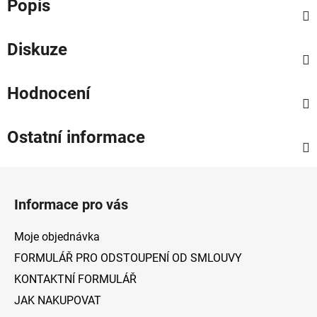
Popis
Diskuze
Hodnocení
Ostatní informace
Z
á
Informace pro vás
p
a
Moje objednávka
t
FORMULÁŘ PRO ODSTOUPENÍ OD SMLOUVY
í
KONTAKTNÍ FORMULÁŘ
JAK NAKUPOVAT