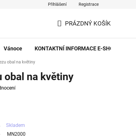
Přihlášení
Registrace
eDekor PROVOZOVNA
OBCHODNÍ PODMÍNKY
PRAVID
PRÁZDNÝ KOŠÍK
NÁKUPNÍ
KOŠÍK
Vánoce
KONTAKTNÍ INFORMACE E-SHOPU
ezu obal na květiny
 obal na květiny
dnocení
Skladem
MN2000