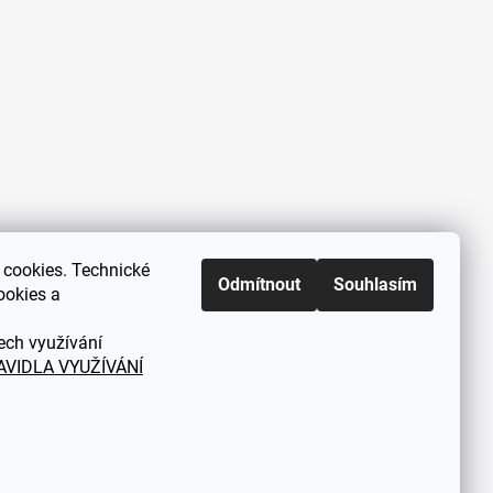
cookies. Technické
Zákaznická podpora každý všední
Odmítnout
Souhlasím
ookies a
den od 9.00 do 18.00 hodin
ech využívání
AVIDLA VYUŽÍVÁNÍ