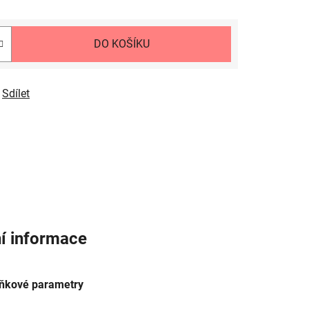
DO KOŠÍKU
Sdílet
í informace
ňkové parametry