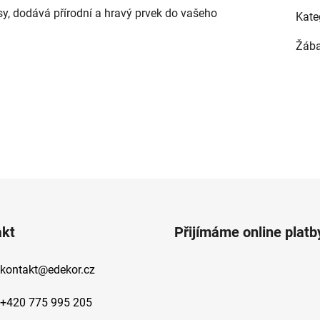
sy, dodává přírodní a hravý prvek do vašeho
Kate
Žába
akt
Přijímáme online platb
kontakt
@
edekor.cz
+420 775 995 205