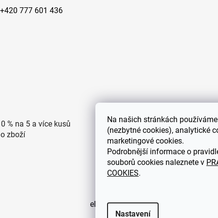
+420 777 601 436
Na
našich stránkách používáme 
10 % na 5 a více kusů
Doprava po ČR zdarma pro
(nezbytné cookies), analytické c
ho zboží
objednávky nad 2500 Kč
marketingové cookies.
Podrobnější informace o pravidl
souborů cookies naleznete v
PR
COOKIES
.
eDEKOR.cz
Nastavení