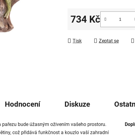
5
hvězdiček.
734 Kč
Měrná cena:
Tisk
Zeptat se
Hodnocení
Diskuze
Ostatn
a pařezu bude úžasným oživením vašeho prostoru.
Dopl
větiny, což přidává funkčnost a kouzlo vaší zahradní