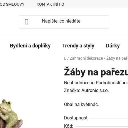
 OD SMLOUVY
KONTAKTNÍ FORMULÁŘ
JAK NAKUPOVAT
Bydlení a doplňky
Trendy a styly
Dárky
Domů
/
Zahradní dekorace
/
Žáby na pař
Žáby na pařezu
Průměrné
Neohodnoceno
Podrobnosti ho
hodnocení
Značka:
Autronic s.r.o.
produktu
Obal na květináč.
je
0,0
Dostupnost
z
Kód: