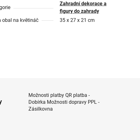
Zahradní dekorace a
gorie
figury do zahrady
 obal na květináč
35 x 27 x 21 cm
Možnosti platby QR platba -
y
Dobírka Možnosti dopravy PPL -
Zásilkovna