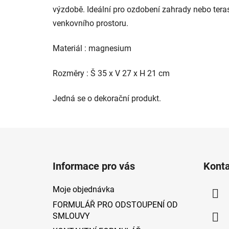
výzdobě. Ideální pro ozdobení zahrady nebo tera
venkovního prostoru.
Materiál : magnesium
Rozměry : Š 35 x V 27 x H 21 cm
Jedná se o dekorační produkt.
Z
á
Informace pro vás
Kont
p
a
Moje objednávka
t
FORMULÁŘ PRO ODSTOUPENÍ OD
í
SMLOUVY