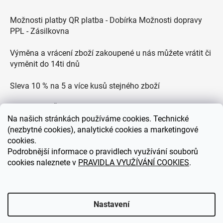
Možnosti platby QR platba - Dobírka Možnosti dopravy
PPL - Zásilkovna
Výměna a vrácení zboží zakoupené u nás můžete vrátit či
vyměnit do 14ti dnů
Sleva 10 % na 5 a více kusů stejného zboží
Doprava po ČR zdarma pro objednávky nad 2500 Kč
Na
našich stránkách používáme cookies. Technické
Zákaznická podpora každý všední den od 9.00 do 18.00
(nezbytné cookies), analytické cookies a marketingové
hodin
cookies.
Podrobnější informace o pravidlech využívání souborů
cookies naleznete v
PRAVIDLA VYUŽÍVÁNÍ COOKIES
.
eDEKOR.cz
Nastavení