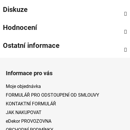
Diskuze
Hodnocení
Ostatní informace
Z
á
Informace pro vás
p
a
Moje objednávka
t
FORMULÁŘ PRO ODSTOUPENÍ OD SMLOUVY
í
KONTAKTNÍ FORMULÁŘ
JAK NAKUPOVAT
eDekor PROVOZOVNA
OBCHODNÍ PODMÍNKY