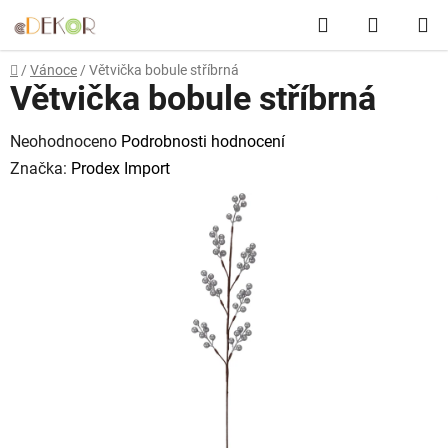
Přejít
Hledat
NÁKUP
na
obsah
KOŠÍK
Domů
/
Vánoce
/
Větvička bobule stříbrná
Větvička bobule stříbrná
Průměrné
Neohodnoceno
Podrobnosti hodnocení
hodnocení
Značka:
Prodex Import
produktu
je
0,0
z
5
hvězdiček.