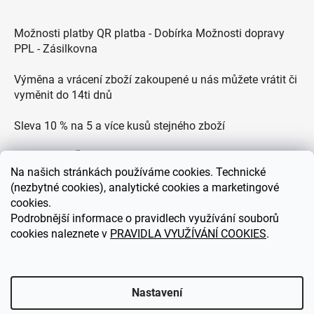
Možnosti platby QR platba - Dobírka Možnosti dopravy
PPL - Zásilkovna
Výměna a vrácení zboží zakoupené u nás můžete vrátit či
vyměnit do 14ti dnů
Sleva 10 % na 5 a více kusů stejného zboží
Doprava po ČR zdarma pro objednávky nad 2500 Kč
Na
našich stránkách používáme cookies. Technické
Zákaznická podpora každý všední den od 9.00 do 18.00
(nezbytné cookies), analytické cookies a marketingové
hodin
cookies.
Podrobnější informace o pravidlech využívání souborů
cookies naleznete v
PRAVIDLA VYUŽÍVÁNÍ COOKIES
.
eDEKOR.cz
Nastavení