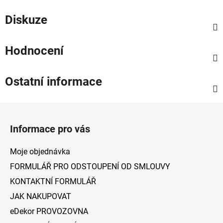
Diskuze
Hodnocení
Ostatní informace
Z
á
Informace pro vás
p
a
Moje objednávka
t
FORMULÁŘ PRO ODSTOUPENÍ OD SMLOUVY
í
KONTAKTNÍ FORMULÁŘ
JAK NAKUPOVAT
eDekor PROVOZOVNA