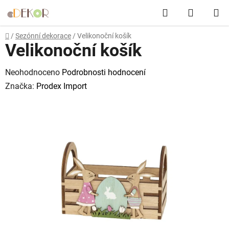
Přejít
Hledat
NÁKUP
na
obsah
KOŠÍK
Domů
/
Sezónní dekorace
/
Velikonoční košík
Velikonoční košík
Průměrné
Neohodnoceno
Podrobnosti hodnocení
hodnocení
Značka:
Prodex Import
produktu
je
0,0
z
5
hvězdiček.