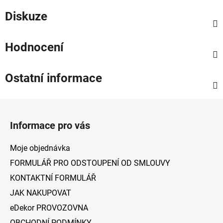
Diskuze
Hodnocení
Ostatní informace
Z
á
Informace pro vás
p
a
Moje objednávka
t
FORMULÁŘ PRO ODSTOUPENÍ OD SMLOUVY
í
KONTAKTNÍ FORMULÁŘ
JAK NAKUPOVAT
eDekor PROVOZOVNA
OBCHODNÍ PODMÍNKY