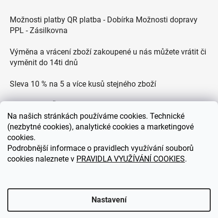
Možnosti platby QR platba - Dobírka Možnosti dopravy
PPL - Zásilkovna
Výměna a vrácení zboží zakoupené u nás můžete vrátit či
vyměnit do 14ti dnů
Sleva 10 % na 5 a více kusů stejného zboží
Doprava po ČR zdarma pro objednávky nad 2500 Kč
Na
našich stránkách používáme cookies. Technické
Zákaznická podpora každý všední den od 9.00 do 18.00
(nezbytné cookies), analytické cookies a marketingové
hodin
cookies.
Podrobnější informace o pravidlech využívání souborů
cookies naleznete v
PRAVIDLA VYUŽÍVÁNÍ COOKIES
.
eDEKOR.cz
Nastavení