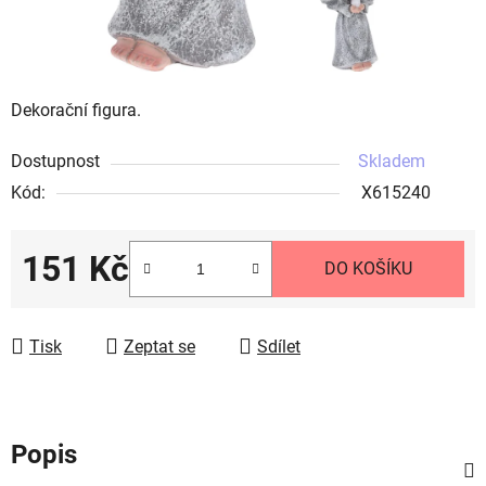
Dekorační figura.
Dostupnost
Skladem
Kód:
X615240
151 Kč
DO KOŠÍKU
Měrná cena:
Tisk
Zeptat se
Sdílet
Popis