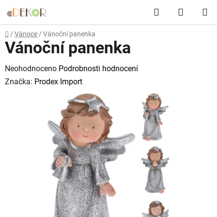
Přejít
Hledat
NÁKUP
na
obsah
KOŠÍK
Domů
/
Vánoce
/
Vánoční panenka
Vánoční panenka
Průměrné
Neohodnoceno
Podrobnosti hodnocení
hodnocení
Značka:
Prodex Import
produktu
je
0,0
z
5
hvězdiček.