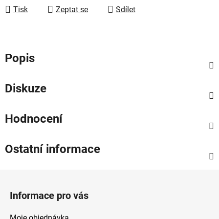
Tisk
Zeptat se
Sdílet
Popis
Diskuze
Hodnocení
Ostatní informace
Z
á
Informace pro vás
p
a
Moje objednávka