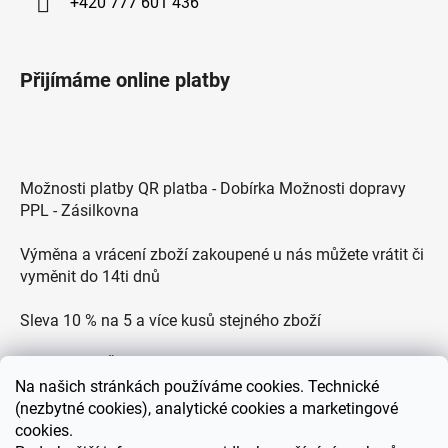
+420 777 601 436
Přijímáme online platby
Možnosti platby QR platba - Dobírka Možnosti dopravy
PPL - Zásilkovna
Výměna a vrácení zboží zakoupené u nás můžete vrátit či
vyměnit do 14ti dnů
Sleva 10 % na 5 a více kusů stejného zboží
Doprava po ČR zdarma pro objednávky nad 2500 Kč
Na
našich stránkách používáme cookies. Technické
Zákaznická podpora každý všední den od 9.00 do 18.00
(nezbytné cookies), analytické cookies a marketingové
hodin
cookies.