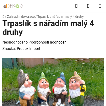
Přejít
Hledat
NÁKUP
na
obsah
KOŠÍK
Domů
/
Zahradní dekorace
/
Trpaslík s nářadím malý 4 druhy
Trpaslík s nářadím malý 4
druhy
Průměrné
Neohodnoceno
Podrobnosti hodnocení
hodnocení
Značka:
Prodex Import
produktu
je
0,0
z
5
hvězdiček.