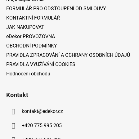
t
FORMULÁŘ PRO ODSTOUPENÍ OD SMLOUVY
í
KONTAKTNÍ FORMULÁŘ
JAK NAKUPOVAT
eDekor PROVOZOVNA
OBCHODNÍ PODMÍNKY
PRAVIDLA ZPRACOVÁNÍ A OCHRANY OSOBNÍCH ÚDAJŮ
PRAVIDLA VYUŽÍVÁNÍ COOKIES
Hodnocení obchodu
Kontakt
kontakt
@
edekor.cz
+420 775 995 205